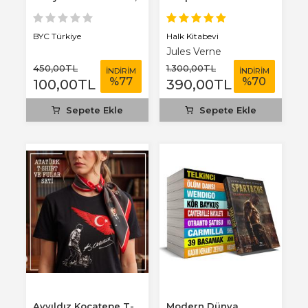
3 mm...
Benim Defterim...
Halk Kitabevi
BYC Türkiye
Jules Verne
450
,00
TL
1.300
,00
TL
İNDİRİM
İNDİRİM
%
77
%
70
100
,00
TL
390
,00
TL
Sepete Ekle
Sepete Ekle
Ayyıldız Kocatepe T-
Modern Dünya