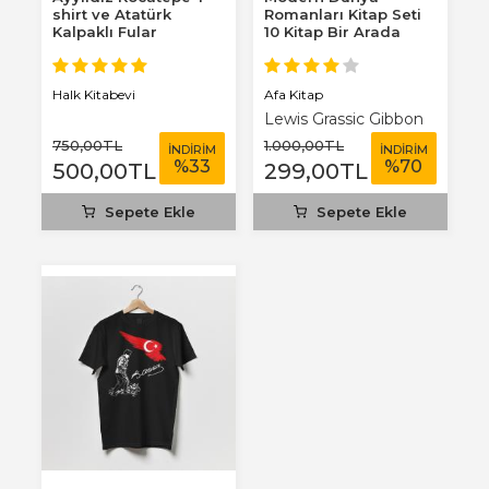
shirt ve Atatürk
Romanları Kitap Seti
Kalpaklı Fular
10 Kitap Bir Arada
Afa Kitap
Halk Kitabevi
Lewis Grassic Gibbon
750
,00
TL
1.000
,00
TL
İNDİRİM
İNDİRİM
%
33
%
70
500
,00
TL
299
,00
TL
Sepete Ekle
Sepete Ekle