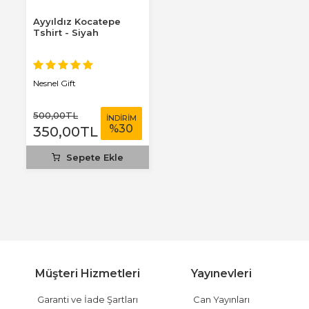
Ayyıldız Kocatepe
Tshirt - Siyah
Nesnel Gift
500
,00
TL
İNDİRİM
%
30
350
,00
TL
Sepete Ekle
Müşteri Hizmetleri
Yayınevleri
Garanti ve İade Şartları
Can Yayınları