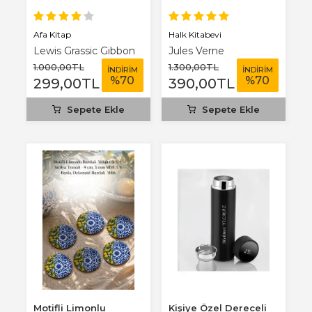
Benim Defterim...
Afa Kitap
Halk Kitabevi
Lewis Grassic Gibbon
Jules Verne
1.000
,00
TL
1.300
,00
TL
İNDİRİM
İNDİRİM
%
70
%
70
299
,00
TL
390
,00
TL
Sepete Ekle
Sepete Ekle
Motifli Limonlu
Kişiye Özel Dereceli