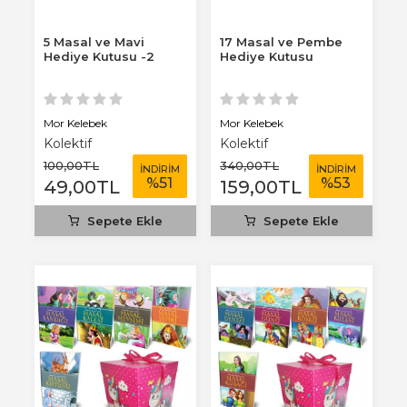
5 Masal ve Mavi
17 Masal ve Pembe
Hediye Kutusu -2
Hediye Kutusu
Mor Kelebek
Mor Kelebek
Kolektif
Kolektif
100
,00
TL
340
,00
TL
İNDİRİM
İNDİRİM
%
51
%
53
49
,00
TL
159
,00
TL
Sepete Ekle
Sepete Ekle