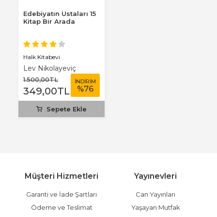
Edebiyatın Ustaları 15
Kitap Bir Arada
Halk Kitabevi
Lev Nikolayeviç
Tolstoy
1.500
,00
TL
İNDİRİM
%
76
349
,00
TL
Sepete Ekle
Müşteri Hizmetleri
Yayınevleri
Garanti ve İade Şartları
Can Yayınları
Ödeme ve Teslimat
Yaşayan Mutfak