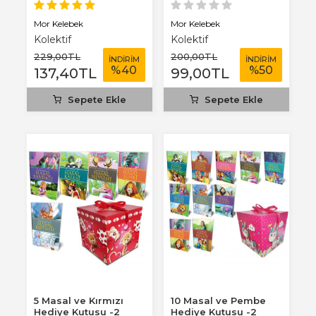
Mor Kelebek
Mor Kelebek
Kolektif
Kolektif
229
,00
TL
200
,00
TL
İNDİRİM
İNDİRİM
%
40
%
50
137
,40
TL
99
,00
TL
Sepete Ekle
Sepete Ekle
5 Masal ve Kırmızı
10 Masal ve Pembe
Hediye Kutusu -2
Hediye Kutusu -2