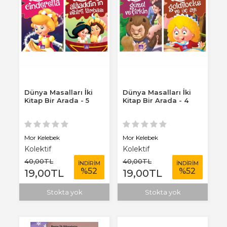
Dünya Masalları İki
Dünya Masalları İki
Kitap Bir Arada - 5
Kitap Bir Arada - 4
Mor Kelebek
Mor Kelebek
Kolektif
Kolektif
40
,00
TL
40
,00
TL
İNDİRİM
İNDİRİM
%
52
%
52
19
,00
TL
19
,00
TL
Stokta yok
Stokta yok