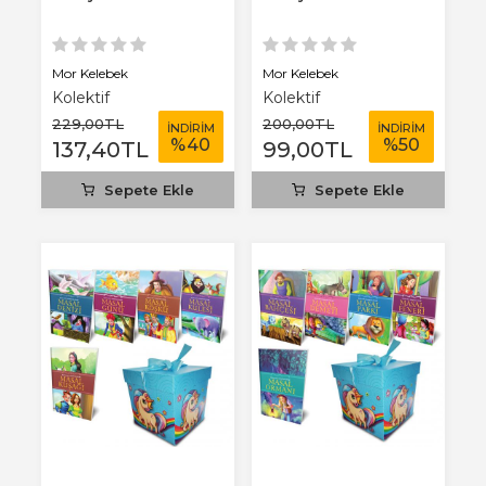
Mor Kelebek
Mor Kelebek
Kolektif
Kolektif
229
,00
TL
200
,00
TL
İNDİRİM
İNDİRİM
%
40
%
50
137
,40
TL
99
,00
TL
Sepete Ekle
Sepete Ekle