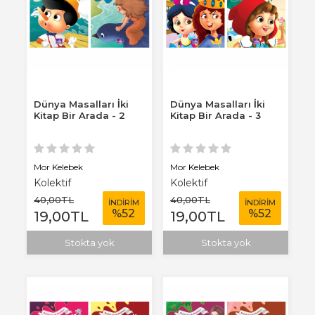
Dünya Masalları İki
Dünya Masalları İki
Kitap Bir Arada - 2
Kitap Bir Arada - 3
Mor Kelebek
Mor Kelebek
Kolektif
Kolektif
40
,00
TL
40
,00
TL
İNDİRİM
İNDİRİM
%
52
%
52
19
,00
TL
19
,00
TL
Stokta yok
Stokta yok