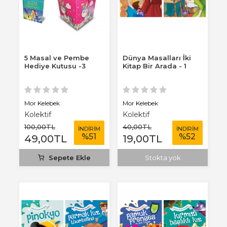
5 Masal ve Pembe
Dünya Masalları İki
Hediye Kutusu -3
Kitap Bir Arada - 1
Mor Kelebek
Mor Kelebek
Kolektif
Kolektif
100
,00
TL
40
,00
TL
İNDİRİM
İNDİRİM
%
51
%
52
49
,00
TL
19
,00
TL
Sepete Ekle
Stokta yok