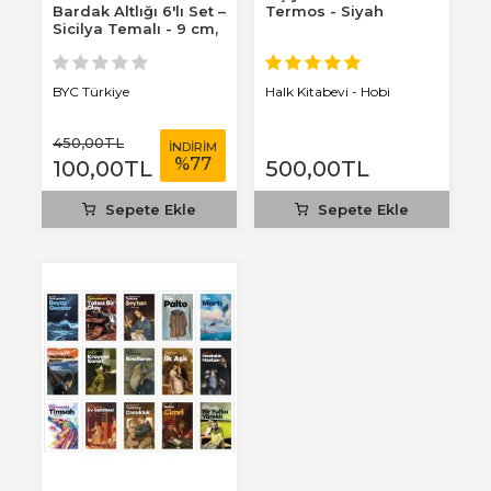
Bardak Altlığı 6'lı Set –
Termos - Siyah
Sicilya Temalı - 9 cm,
3 mm...
BYC Türkiye
Halk Kitabevi - Hobi
450
,00
TL
İNDİRİM
%
77
100
,00
TL
500
,00
TL
Sepete Ekle
Sepete Ekle