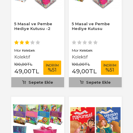
5 Masal ve Pembe
5 Masal ve Pembe
Hediye Kutusu -2
Hediye Kutusu
Mor Kelebek
Mor Kelebek
Kolektif
Kolektif
100
,00
TL
100
,00
TL
İNDİRİM
İNDİRİM
%
51
%
51
49
,00
TL
49
,00
TL
Sepete Ekle
Sepete Ekle