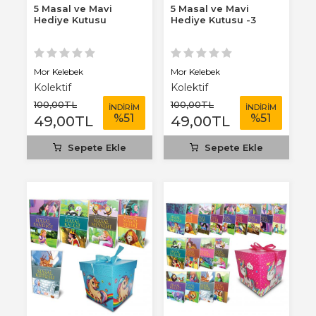
5 Masal ve Mavi
5 Masal ve Mavi
Hediye Kutusu
Hediye Kutusu -3
Mor Kelebek
Mor Kelebek
Kolektif
Kolektif
100
,00
TL
100
,00
TL
İNDİRİM
İNDİRİM
%
51
%
51
49
,00
TL
49
,00
TL
Sepete Ekle
Sepete Ekle