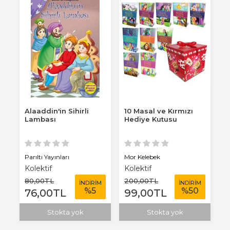
Alaaddin'in Sihirli
10 Masal ve Kırmızı
Lambası
Hediye Kutusu
Parıltı Yayınları
Mor Kelebek
Kolektif
Kolektif
80
,00
TL
200
,00
TL
İNDİRİM
İNDİRİM
%
5
%
50
76
,00
TL
99
,00
TL
Stokta yok
Stokta yok