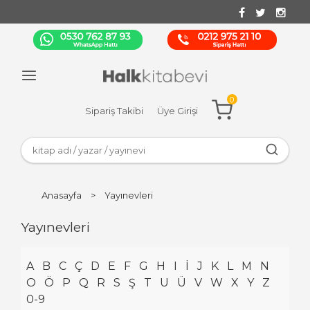
0
Sipariş Takibi
Üye Girişi
Anasayfa
>
Yayınevleri
Yayınevleri
A
B
C
Ç
D
E
F
G
H
I
İ
J
K
L
M
N
O
Ö
P
Q
R
S
Ş
T
U
Ü
V
W
X
Y
Z
0-9