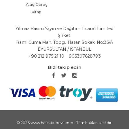
Araç-Gereç
Kitap
Yılmaz Basım Yayın ve Dağıtım Ticaret Limited
Şirketi
Rami Cuma Mah. Topçu Hasan Sokak. No:35/A
EYÜPSULTAN / İSTANBUL
+90 212 975 21 10
905307628793
Bizi takip edin
© 2026 www.halkkitabevi.com - Tüm hakları saklıdır.