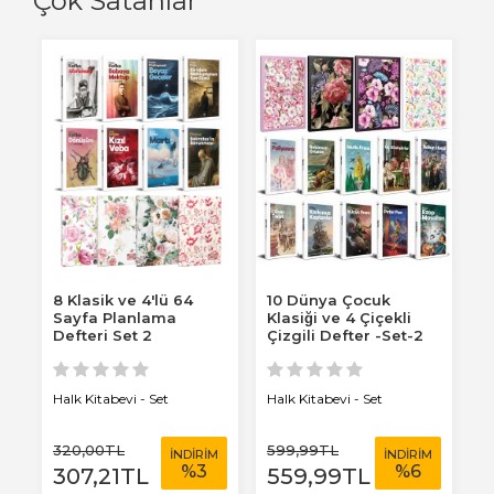
Çok Satanlar
8 Klasik ve 4'lü 64
10 Dünya Çocuk
8
Sayfa Planlama
Klasiği ve 4 Çiçekli
S
Defteri Set 2
Çizgili Defter -Set-2
D
Halk Kitabevi - Set
Halk Kitabevi - Set
Ha
320
,00
TL
599
,99
TL
3
M
İNDİRİM
İNDİRİM
%
3
%
6
307
,21
TL
559
,99
TL
3