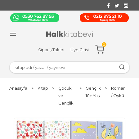
0
Sipariş Takibi
Üye Girişi
Anasayfa
>
Kitap
>
Çocuk
>
Gençlik
>
Roman
ve
10+ Yaş
/ Öykü
Gençlik