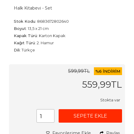
Halk Kitabevi - Set
Stok Kodu
:
8683672802640
Boyut
:
13,5 x 21 cm
Kapak Türü
:
Karton Kapak
Kağıt Türü
:
2. Hamur
Dili
:
Türkçe
599
,99
TL
%
6 İNDİRİM
559
,99
TL
Stokta var
SEPETE EKLE
Favorilerime Ekle
Paylaş