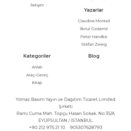
İletişim
Yazarlar
Claudine Monteil
İlknur Özdemir
Peter Handke
Stefan Zweig
Kategoriler
Blog
Anlatı
Araç-Gereç
Kitap
Yılmaz Basım Yayın ve Dağıtım Ticaret Limited
Şirketi
Rami Cuma Mah. Topçu Hasan Sokak. No:35/A
EYÜPSULTAN / İSTANBUL
+90 212 975 21 10
905307628793