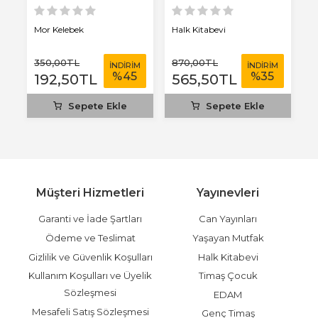
Mor Kelebek
Halk Kitabevi
Ha
350
,00
TL
870
,00
TL
9
M
İNDİRİM
İNDİRİM
%
45
%
35
192
,50
TL
565
,50
TL
Sepete Ekle
Sepete Ekle
Müşteri Hizmetleri
Yayınevleri
Garanti ve İade Şartları
Can Yayınları
Ödeme ve Teslimat
Yaşayan Mutfak
Gizlilik ve Güvenlik Koşulları
Halk Kitabevi
Kullanım Koşulları ve Üyelik
Timaş Çocuk
Sözleşmesi
EDAM
Mesafeli Satış Sözleşmesi
Genç Timaş