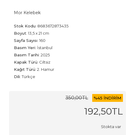
Mor Kelebek
Stok Kodu
:
8683672873435
Boyut
:
13,5 x 21 cm
Sayfa Sayısı
:
160
Basım Yeri
:
İstanbul
Basım Tarihi
:
2025
Kapak Türü
:
Ciltsiz
Kağıt Türü
:
2. Hamur
Dili
:
Türkçe
350
,00
TL
%
45 İNDİRİM
192
,50
TL
Stokta var