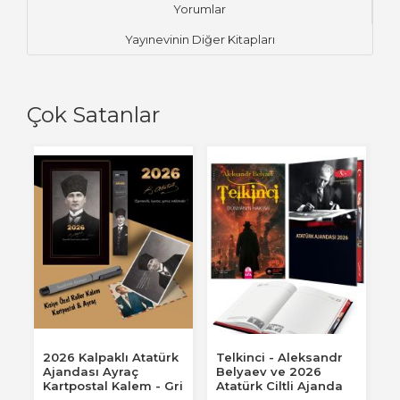
Yorumlar
Yayınevinin Diğer Kitapları
Çok Satanlar
2026 Kalpaklı Atatürk
Telkinci - Aleksandr
İ
Ajandası Ayraç
Belyaev ve 2026
K
Kartpostal Kalem - Gri
Atatürk Ciltli Ajanda
2
A