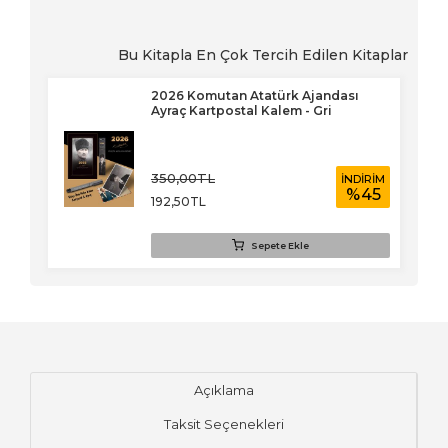
Bu Kitapla En Çok Tercih Edilen Kitaplar
raç
2026 Komutan Atatürk Ajandası
Ayraç Kartpostal Kalem - Gri
350
,00
TL
RİM
İNDİRİM
45
%
45
192
,50
TL
Sepete Ekle
Açıklama
Taksit Seçenekleri