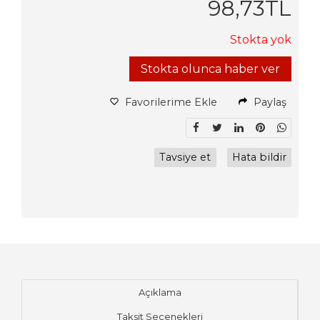
98
,73
TL
Stokta yok
Stokta olunca haber ver
Favorilerime Ekle
Paylaş
Tavsiye et
Hata bildir
Açıklama
Taksit Seçenekleri