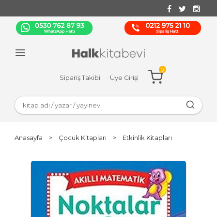
0
Sipariş Takibi
Üye Girişi
Anasayfa
>
Çocuk Kitapları
>
Etkinlik Kitapları