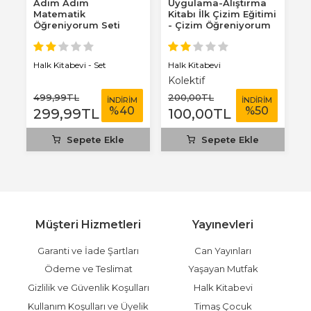
Adım Adım
Uygulama-Alıştırma
B
Matematik
Kitabı İlk Çizim Eğitimi
K
Öğreniyorum Seti
- Çizim Öğreniyorum
Uygulama...
Halk Kitabevi
0-
Halk Kitabevi - Set
Kolektif
K
499
,99
TL
200
,00
TL
2
M
İNDİRİM
İNDİRİM
%
40
%
50
299
,99
TL
100
,00
TL
1
Sepete Ekle
Sepete Ekle
Müşteri Hizmetleri
Yayınevleri
Garanti ve İade Şartları
Can Yayınları
Ödeme ve Teslimat
Yaşayan Mutfak
Gizlilik ve Güvenlik Koşulları
Halk Kitabevi
Kullanım Koşulları ve Üyelik
Timaş Çocuk