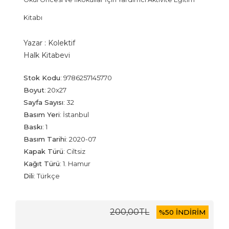
Kitabı
Yazar :
Kolektif
Halk Kitabevi
Stok Kodu
:
9786257145770
Boyut
:
20x27
Sayfa Sayısı
:
32
Basım Yeri
:
İstanbul
Baskı
:
1
Basım Tarihi
:
2020-07
Kapak Türü
:
Ciltsiz
Kağıt Türü
:
1. Hamur
Dili
:
Türkçe
200
,00
TL
%
50 İNDİRİM