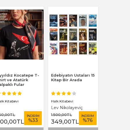
yyıldız Kocatepe T-
Edebiyatın Ustaları 15
hirt ve Atatürk
Kitap Bir Arada
alpaklı Fular
Halk Kitabevi
alk Kitabevi
Lev Nikolayeviç
Tolstoy
50
,00
TL
1.500
,00
TL
İNDİRİM
İNDİRİM
%
33
%
76
500
,00
TL
349
,00
TL