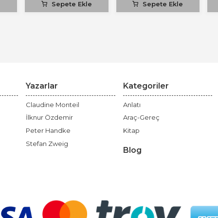
e
Sepete Ekle
Sepete Ekle
Yazarlar
Kategoriler
Claudine Monteil
Anlatı
İlknur Özdemir
Araç-Gereç
Peter Handke
Kitap
Stefan Zweig
Blog