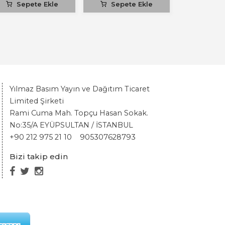
Sepete Ekle
Sepete Ekle
Yılmaz Basım Yayın ve Dağıtım Ticaret
Limited Şirketi
Rami Cuma Mah. Topçu Hasan Sokak.
No:35/A EYÜPSULTAN / İSTANBUL
+90 212 975 21 10
905307628793
Bizi takip edin