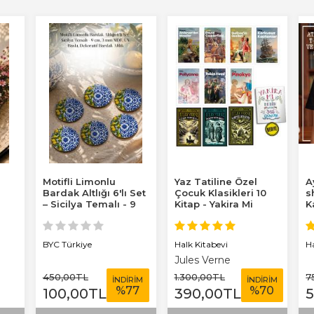
Motifli Limonlu
Yaz Tatiline Özel
A
Bardak Altlığı 6'lı Set
Çocuk Klasikleri 10
s
– Sicilya Temalı - 9
Kitap - Yakira Mi
K
cm, 3 mm...
Benim Defterim...
Halk Kitabevi
BYC Türkiye
H
Jules Verne
450
,00
TL
1.300
,00
TL
7
İNDİRİM
İNDİRİM
%
77
%
70
100
,00
TL
390
,00
TL