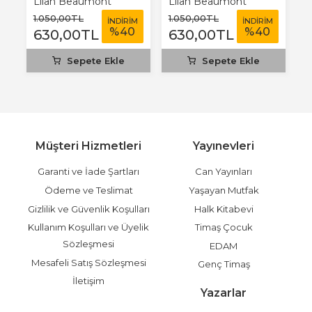
Lilah Beaumont
Lilah Beaumont
L
1.050
,00
TL
1.050
,00
TL
1
İNDİRİM
İNDİRİM
%
40
%
40
630
,00
TL
630
,00
TL
Sepete Ekle
Sepete Ekle
Müşteri Hizmetleri
Yayınevleri
Garanti ve İade Şartları
Can Yayınları
Ödeme ve Teslimat
Yaşayan Mutfak
Gizlilik ve Güvenlik Koşulları
Halk Kitabevi
Kullanım Koşulları ve Üyelik
Timaş Çocuk
Sözleşmesi
EDAM
Mesafeli Satış Sözleşmesi
Genç Timaş
İletişim
Yazarlar