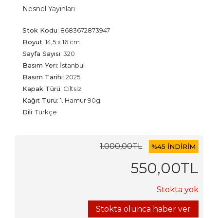
Nesnel Yayınları
Stok Kodu
:
8683672873947
Boyut
:
14,5 x 16 cm
Sayfa Sayısı
:
320
Basım Yeri
:
İstanbul
Basım Tarihi
:
2025
Kapak Türü
:
Ciltsiz
Kağıt Türü
:
1. Hamur 90g
Dili
:
Türkçe
1.000
,00
TL
%
45 İNDİRİM
550
,00
TL
Stokta yok
Stokta olunca haber ver