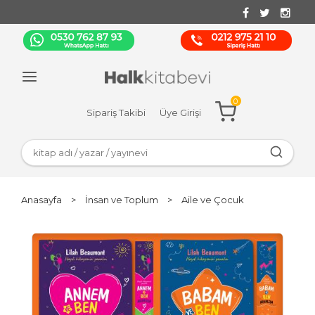
0
Sipariş Takibi
Üye Girişi
Anasayfa
>
İnsan ve Toplum
>
Aile ve Çocuk