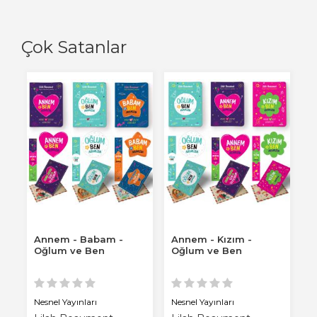
Çok Satanlar
-
Annem - Babam -
Annem - Kızım -
B
ı
Oğlum ve Ben
Oğlum ve Ben
A
Nesnel Yayınları
Nesnel Yayınları
Ne