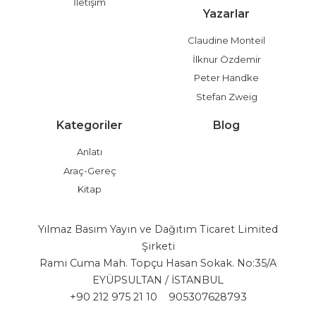
İletişim
Yazarlar
Claudine Monteil
İlknur Özdemir
Peter Handke
Stefan Zweig
Kategoriler
Blog
Anlatı
Araç-Gereç
Kitap
Yılmaz Basım Yayın ve Dağıtım Ticaret Limited
Şirketi
Rami Cuma Mah. Topçu Hasan Sokak. No:35/A
EYÜPSULTAN / İSTANBUL
+90 212 975 21 10
905307628793