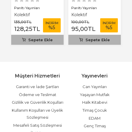
ve...
Parıltı Yayınları
Parıltı Yayınları
Pa
Kolektif
Kolektif
K
135
,00
TL
100
,00
TL
1
M
İNDİRİM
İNDİRİM
%
5
%
5
128
,25
TL
95
,00
TL
Sepete Ekle
Sepete Ekle
Müşteri Hizmetleri
Yayınevleri
Garanti ve İade Şartları
Can Yayınları
Ödeme ve Teslimat
Yaşayan Mutfak
Gizlilik ve Güvenlik Koşulları
Halk Kitabevi
Kullanım Koşulları ve Üyelik
Timaş Çocuk
Sözleşmesi
EDAM
Mesafeli Satış Sözleşmesi
Genç Timaş