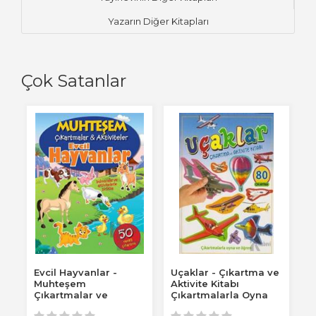
Yazarın Diğer Kitapları
Çok Satanlar
Evcil Hayvanlar -
Uçaklar - Çıkartma ve
E
Muhteşem
Aktivite Kitabı
Ç
Çıkartmalar ve
Çıkartmalarla Oyna
K
Aktiviteler Bulmacalar
ve Öğren