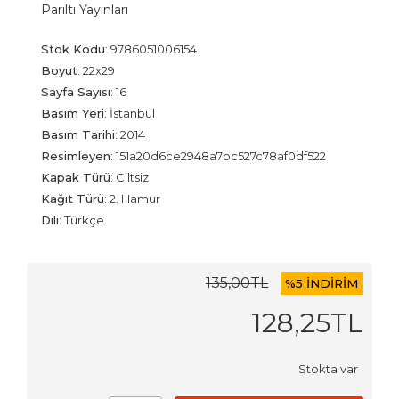
Parıltı Yayınları
Stok Kodu
:
9786051006154
Boyut
:
22x29
Sayfa Sayısı
:
16
Basım Yeri
:
İstanbul
Basım Tarihi
:
2014
Resimleyen
:
151a20d6ce2948a7bc527c78af0df522
Kapak Türü
:
Ciltsiz
Kağıt Türü
:
2. Hamur
Dili
:
Türkçe
135
,00
TL
%
5 İNDİRİM
128
,25
TL
Stokta var