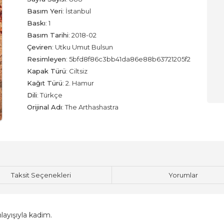
Basım Yeri
:
İstanbul
Baskı
:
1
Basım Tarihi
:
2018-02
Çeviren
:
Utku Umut Bulsun
Resimleyen
:
5bfd8f86c3bb41da86e88b63721205f2
Kapak Türü
:
Ciltsiz
Kağıt Türü
:
2. Hamur
Dili
:
Türkçe
Orijinal Adı
:
The Arthashastra
Taksit Seçenekleri
Yorumlar
layışıyla kadim.