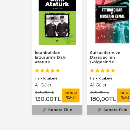
- Unutulmuş
İstanbul'dan
Suikastlerin ve
 Özgür Ülke
Erzurum'a Dahi
Darağacının
Atatürk
Gölgesinde
İttihatçılar ve
Mustafa Kemal
vi
Halk Kitabevi
Halk Kitabevi
Ali Güler
Ali Güler
260
,00
TL
360
,00
TL
İNDİRİM
İNDİRİM
İNDİR
%
58
%
50
%
5
L
130
,00
TL
180
,00
TL
ta yok
Sepete Ekle
Sepete Ekle