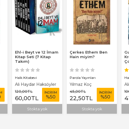
Ehl-i Beyt ve 12 İmam
Çerkes Ethem Ben
Gu
Kitap Seti (7 Kitap
Hain miyim?
Kr
Takım)
Ço
Halk Kitabevi
Parola Yayınları
Ha
Ali Haydar Haksöyler
Yılmaz Koç
Al
120
,00
TL
45
,00
TL
10
İM
İNDİRİM
İNDİRİM
0
%
50
%
50
60
,00
TL
22
,50
TL
4
Stokta yok
Stokta yok