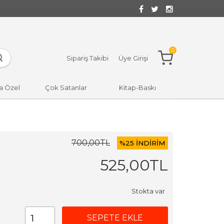
0
Sipariş Takibi
Üye Girişi
a Özel
Çok Satanlar
Kitap-Baskı
700
,00
TL
%
25 İNDİRİM
525
,00
TL
Stokta var
SEPETE EKLE