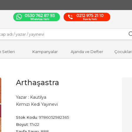
p Setleri
Kampanyalar
Ajanda ve Defter
Çocuklar
Arthaşastra
Yazar :
Kautilya
Kırmızı Kedi Yayınevi
Stok Kodu
:
9786052982365
Boyut
:
17x22
Sayfa Sayısı
:
888