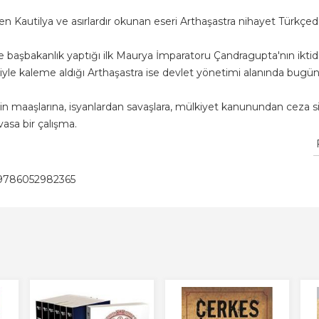
len Kautilya ve asırlardır okunan eseri Arthaşastra nihayet Türkçed
e başbakanlık yaptığı ilk Maurya İmparatoru Çandragupta'nın iktid
gisiyle kaleme aldığı Arthaşastra ise devlet yönetimi alanında bugü
in maaşlarına, isyanlardan savaşlara, mülkiyet kanunundan ceza s
vasa bir çalışma.
9786052982365