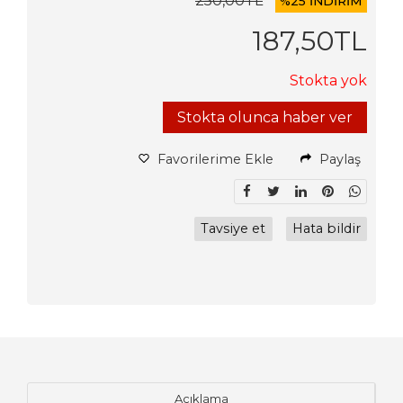
250
,00
TL
%
25 İNDİRİM
187
,50
TL
Stokta yok
Stokta olunca haber ver
Favorilerime Ekle
Paylaş
Tavsiye et
Hata bildir
Açıklama