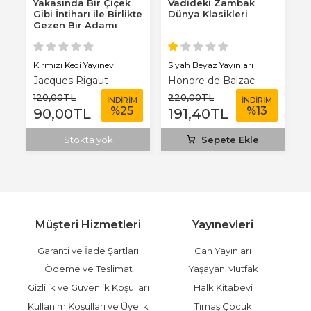
Yakasında Bir Çiçek
Vadideki Zambak
H
Gibi İntiharı ile Birlikte
Dünya Klasikleri
Gezen Bir Adamı
Durdurun...
Kırmızı Kedi Yayınevi
Siyah Beyaz Yayınları
Kı
Jacques Rigaut
Honore de Balzac
J
120
,00
TL
220
,00
TL
1
M
İNDİRİM
İNDİRİM
%
25
%
13
90
,00
TL
191
,40
TL
1
Stokta yok
Sepete Ekle
Müşteri Hizmetleri
Yayınevleri
Garanti ve İade Şartları
Can Yayınları
Ödeme ve Teslimat
Yaşayan Mutfak
Gizlilik ve Güvenlik Koşulları
Halk Kitabevi
Kullanım Koşulları ve Üyelik
Timaş Çocuk