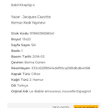
Babil Kitaplığı 4
Yazar :
Jacques Cazotte
Kırmızı Kedi Yayınevi
Stok Kodu
:
9786059658041
Boyut
:
13x20
Sayfa Sayısı
:
124
Baskı
:
1
Basım Tarihi
:
2016-03
Çeviren
:
Berna Günen
Resimleyen
:
333c632f85414d4f95ca2169dbdb4068
Kapak Türü
:
Ciltsiz
Kağıt Türü
:
2. Hamur
Dili
:
Türkçe
Orijinal Adı
:
Le diable amoureux, nouvelle Espagnol