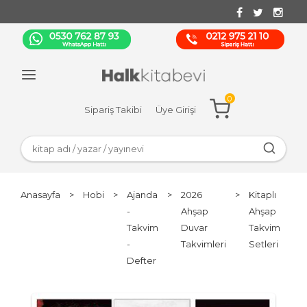
0
Sipariş Takibi
Üye Girişi
Anasayfa
>
Hobi
>
Ajanda
>
2026
>
Kitaplı
-
Ahşap
Ahşap
Takvim
Duvar
Takvim
-
Takvimleri
Setleri
Defter