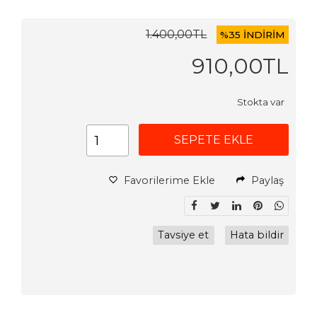
1.400
,00
TL
%
35 İNDİRİM
910
,00
TL
Stokta var
SEPETE EKLE
Favorilerime Ekle
Paylaş
Tavsiye et
Hata bildir