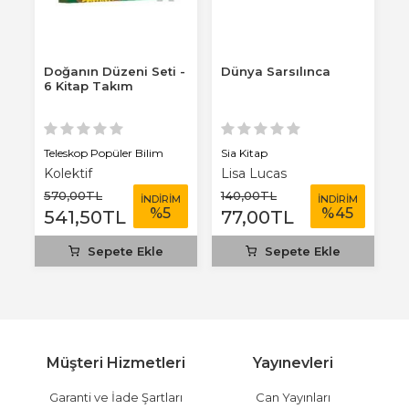
ap
Doğanın Düzeni Seti -
Dünya Sarsılınca
S
6 Kitap Takım
S
Teleskop Popüler Bilim
Sia Kitap
Te
Kolektif
Lisa Lucas
E
570
,00
TL
140
,00
TL
11
M
İNDİRİM
İNDİRİM
%
5
%
45
541
,50
TL
77
,00
TL
1
Sepete Ekle
Sepete Ekle
Müşteri Hizmetleri
Yayınevleri
Garanti ve İade Şartları
Can Yayınları