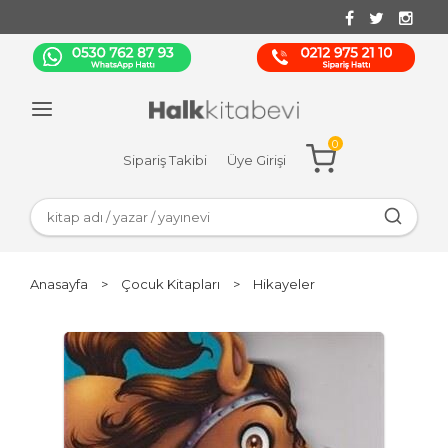
0
Sipariş Takibi
Üye Girişi
Anasayfa
>
Çocuk Kitapları
>
Hikayeler