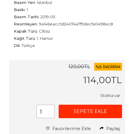
Basım Yeri
:
İstanbul
Baskı
:
1
Basım Tarihi
:
2019-05
Resimleyen
:
9a146eacc5d24074a7f9decfa0498ec8
Kapak Türü
:
Ciltsiz
Kağıt Türü
:
1. Hamur
Dili
:
Türkçe
120
,00
TL
%
5 İNDİRİM
114
,00
TL
Stokta var
SEPETE EKLE
Favorilerime Ekle
Paylaş