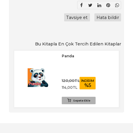
Tavsiye et
Hata bildir
Bu Kitapla En Çok Tercih Edilen Kitaplar
Panda
120
,00
TL
İNDİRİM
%
5
114
,00
TL
Sepete Ekle