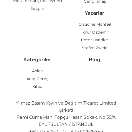
Mesafeli Satış Sözleşmesi
Genç Timaş
İletişim
Yazarlar
Claudine Monteil
İlknur Özdemir
Peter Handke
Stefan Zweig
Kategoriler
Blog
Anlatı
Araç-Gereç
Kitap
Yılmaz Basım Yayın ve Dağıtım Ticaret Limited
Şirketi
Rami Cuma Mah. Topçu Hasan Sokak. No:35/A
EYÜPSULTAN / İSTANBUL
+90 212 975 21 10
905307628793