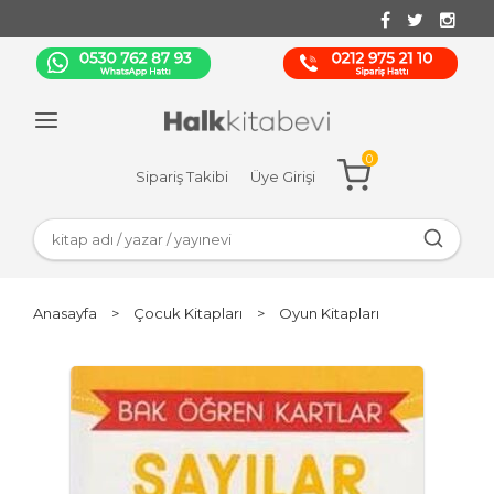
0
Sipariş Takibi
Üye Girişi
Anasayfa
>
Çocuk Kitapları
>
Oyun Kitapları