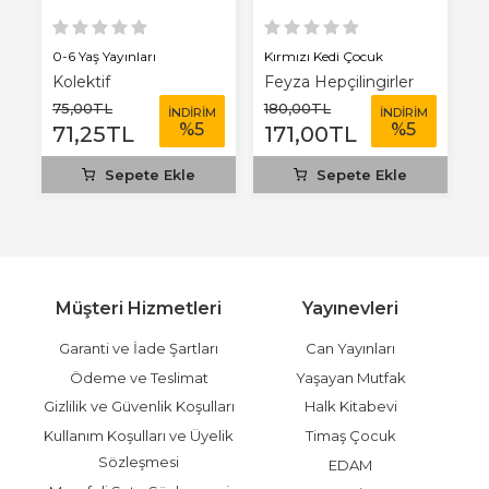
0-6 Yaş Yayınları
Kırmızı Kedi Çocuk
0-
Kolektif
Feyza Hepçilingirler
K
75
,00
TL
180
,00
TL
7
M
İNDİRİM
İNDİRİM
%
5
%
5
71
,25
TL
171
,00
TL
7
Sepete Ekle
Sepete Ekle
Müşteri Hizmetleri
Yayınevleri
Garanti ve İade Şartları
Can Yayınları
Ödeme ve Teslimat
Yaşayan Mutfak
Gizlilik ve Güvenlik Koşulları
Halk Kitabevi
Kullanım Koşulları ve Üyelik
Timaş Çocuk
Sözleşmesi
EDAM