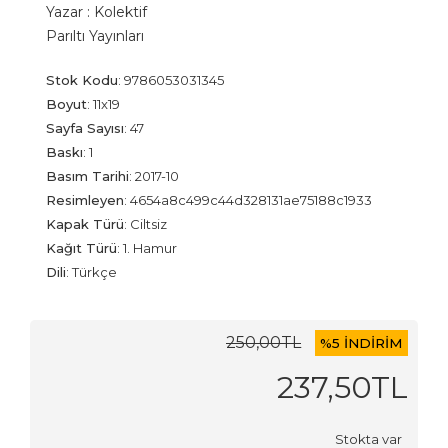
Yazar :
Kolektif
Parıltı Yayınları
Stok Kodu
:
9786053031345
Boyut
:
11x19
Sayfa Sayısı
:
47
Baskı
:
1
Basım Tarihi
:
2017-10
Resimleyen
:
4654a8c499c44d328131ae75188c1933
Kapak Türü
:
Ciltsiz
Kağıt Türü
:
1. Hamur
Dili
:
Türkçe
250
,00
TL
%
5 İNDİRİM
237
,50
TL
Stokta var