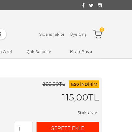
0
Sipariş Takibi
Üye Girişi
a Özel
Çok Satanlar
Kitap-Baskı
230
,00
TL
%
50 İNDİRİM
115
,00
TL
Stokta var
SEPETE EKLE