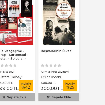
la Vazgeçme -
Başkalarının Ülkesi
Şehadet Mill
raç - Kartpostal -
ster - Solcular -
26 Ajanda...
lk Kitabevi
Kırmızı Kedi Yayınevi
Parola Yayınla
stafa Balbay
Leïla Slimani
Tuğçe Aksal
550
,00
TL
400
,00
TL
650
,00
TL
İNDİRİM
İNDİRİM
%
42
%
25
99
,00
TL
300
,00
TL
325
,00
T
Sepete Ekle
Sepete Ekle
Sepet