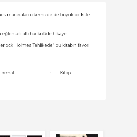
s maceraları ülkemizde de büyük bir kitle
eğlenceli altı harikulâde hikaye.
herlock Holmes Tehlikede” bu kitabın favori
Format
:
Kitap