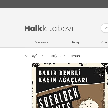
Anasayfa
Kitap
Kita
Anasayfa
>
Edebiyat
>
Roman