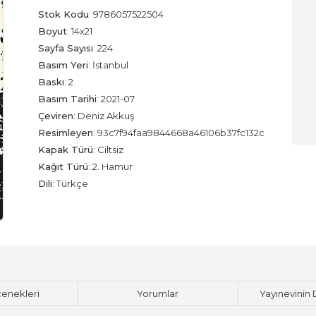
Stok Kodu
:
9786057522504
Boyut
:
14x21
Sayfa Sayısı
:
224
Basım Yeri
:
İstanbul
Baskı
:
2
Basım Tarihi
:
2021-07
Çeviren
:
Deniz Akkuş
Resimleyen
:
93c7f94faa9844668a46106b37fc132c
Kapak Türü
:
Ciltsiz
Kağıt Türü
:
2. Hamur
Dili
:
Türkçe
çenekleri
Yorumlar
Yayınevinin 