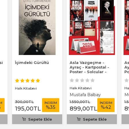
si
İçimdeki Gürültü
Asla Vazgeçme -
As
Ayraç - Kartpostal -
Ay
Poster - Solcular -
Po
2026 Ajanda...
20
Halk Kitabevi
Ha
Halk Kitabevi
Mustafa Balbay
Mu
300
,00
TL
1.550
,00
TL
1.
İM
İNDİRİM
İNDİRİM
5
%
35
%
42
195
,00
TL
899
,00
TL
8
Sepete Ekle
Sepete Ekle