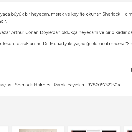
nyada büyük bir heyecan, merak ve keyifle okunan Sherlock Holme
dır.
 yazar Arthur Conan Doyle'dan oldukça heyecanlı ve bir o kadar da 
ofesörü olarak anılan Dr. Moriarty ile yaşadığı ölümcül macera “S
ğaçları - Sherlock Holmes
Parola Yayınları
9786057522504