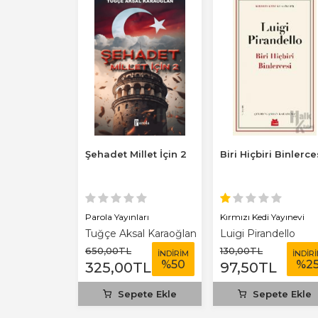
nın Ülkesi
Şehadet Millet İçin 2
Biri Hiçbiri Binlerce
 Yayınevi
Parola Yayınları
Kırmızı Kedi Yayınevi
ani
Tuğçe Aksal Karaoğlan
Luigi Pirandello
650
,00
TL
130
,00
TL
İNDİRİM
İNDİRİM
İNDİR
%
25
%
50
%
2
TL
325
,00
TL
97
,50
TL
ete Ekle
Sepete Ekle
Sepete Ekle