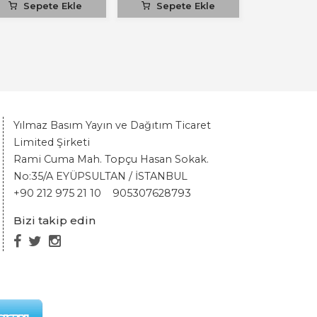
Sepete Ekle
Sepete Ekle
Yılmaz Basım Yayın ve Dağıtım Ticaret
Limited Şirketi
Rami Cuma Mah. Topçu Hasan Sokak.
No:35/A EYÜPSULTAN / İSTANBUL
+90 212 975 21 10
905307628793
Bizi takip edin