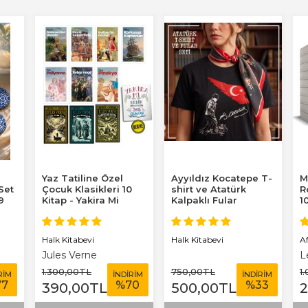
Yaz Tatiline Özel
Ayyıldız Kocatepe T-
M
 Set
Çocuk Klasikleri 10
shirt ve Atatürk
R
9
Kitap - Yakira Mi
Kalpaklı Fular
1
Benim Defterim...
Halk Kitabevi
A
Halk Kitabevi
Jules Verne
L
1.300
,00
TL
750
,00
TL
1
RİM
İNDİRİM
İNDİRİM
77
%
70
%
33
390
,00
TL
500
,00
TL