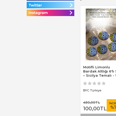
Motifli Limonlu
Bardak Altlığı 6'lı
– Sicilya Temalı - 
cm, 3 mm...
BYC Türkiye
450
,00
TL
İNDİ
%
100
,00
TL