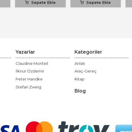
e
Sepete Ekle
Sepete Ekle
Yazarlar
Kategoriler
Claudine Monteil
Anlatı
İlknur Özdemir
Araç-Gereç
Peter Handke
Kitap
Stefan Zweig
Blog