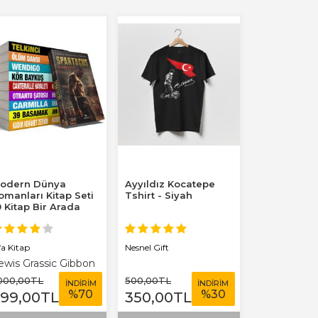
odern Dünya
Ayyıldız Kocatepe
omanları Kitap Seti
Tshirt - Siyah
0 Kitap Bir Arada
fa Kitap
Nesnel Gift
ewis Grassic Gibbon
.000
,00
TL
500
,00
TL
İNDİRİM
İNDİRİM
%
70
%
30
299
,00
TL
350
,00
TL