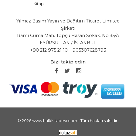
Kitap
Yılmaz Basım Yayın ve Dağıtım Ticaret Limited
Şirketi
Rami Cuma Mah. Topçu Hasan Sokak. No:35/A
EYÜPSULTAN / İSTANBUL
+90 212 975 21 10
905307628793
Bizi takip edin
© 2026 www.halkkitabevi.com - Tüm hakları saklıdır.