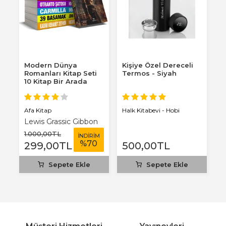
Modern Dünya
Kişiye Özel Dereceli
E
 –
Romanları Kitap Seti
Termos - Siyah
K
,
10 Kitap Bir Arada
Afa Kitap
Ha
Halk Kitabevi - Hobi
Lewis Grassic Gibbon
L
1.000
,00
TL
1
M
İNDİRİM
%
70
299
,00
TL
500
,00
TL
Sepete Ekle
Sepete Ekle