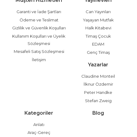
Müşteri Hizmetleri
Yayınevleri
Garanti ve İade Şartları
Can Yayınları
Ödeme ve Teslimat
Yaşayan Mutfak
Gizlilik ve Güvenlik Koşulları
Halk Kitabevi
Kullanım Koşulları ve Üyelik
Timaş Çocuk
Sözleşmesi
EDAM
Mesafeli Satış Sözleşmesi
Genç Timaş
İletişim
Yazarlar
Claudine Monteil
İlknur Özdemir
Peter Handke
Stefan Zweig
Kategoriler
Blog
Anlatı
Araç-Gereç