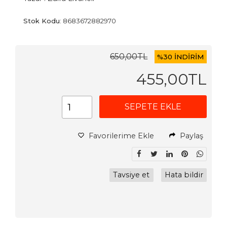
Stok Kodu
:
8683672882970
650
,00
TL
%
30 İNDİRİM
455
,00
TL
SEPETE EKLE
Favorilerime Ekle
Paylaş
Tavsiye et
Hata bildir