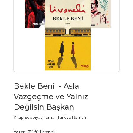
Bekle Beni - Asla
Vazgeçme ve Yalnız
Değilsin Başkan
Kitap|Edebiyat|Roman|Türkiye Roman
Yazar :
Zülfü Livaneli