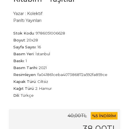
Yazar :
Kolektif
Parıltı Yayınları
Stok Kodu
:
9786051006628
Boyut
:
20x28
Sayfa Sayısı
:
16
Basım Yeri
:
İstanbul
Baskı
:
1
Basım Tarihi
:
2021
Resimleyen
:
fa041861ceba407386872a592fa859ce
Kapak Türü
:
Ciltsiz
Kağıt Türü
:
2. Hamur
Dili
:
Türkçe
40
,00
TL
%
5 İNDİRİM
38
,00
TL