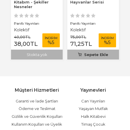
Kitabım - Şekiller
Hayvanlar Serisi
D
Nesneler
Parıltı Yayınları
Parıltı Yayınları
Pa
Kolektif
Kolektif
K
40
,00
TL
75
,00
TL
7
M
İNDİRİM
İNDİRİM
%
5
%
5
38
,00
TL
71
,25
TL
7
Stokta yok
Sepete Ekle
Müşteri Hizmetleri
Yayınevleri
Garanti ve İade Şartları
Can Yayınları
Ödeme ve Teslimat
Yaşayan Mutfak
Gizlilik ve Güvenlik Koşulları
Halk Kitabevi
Kullanım Koşulları ve Üyelik
Timaş Çocuk