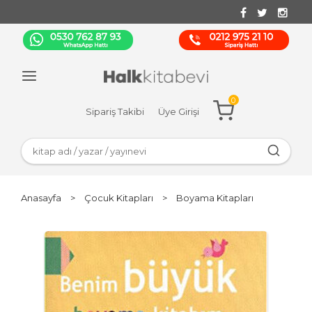
0
Sipariş Takibi
Üye Girişi
Anasayfa
>
Çocuk Kitapları
>
Boyama Kitapları