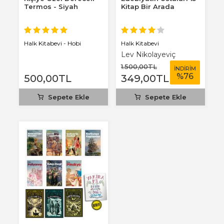
Termos - Siyah
Kitap Bir Arada
Halk Kitabevi
Halk Kitabevi - Hobi
Lev Nikolayeviç
Tolstoy
1.500
,00
TL
İNDİRİM
%
76
500
,00
TL
349
,00
TL
Sepete Ekle
Sepete Ekle