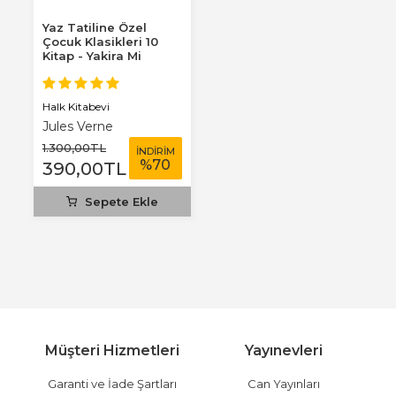
Yaz Tatiline Özel
Çocuk Klasikleri 10
Kitap - Yakira Mi
Benim Defterim...
Halk Kitabevi
Jules Verne
1.300
,00
TL
İNDİRİM
%
70
390
,00
TL
Sepete Ekle
Müşteri Hizmetleri
Yayınevleri
Garanti ve İade Şartları
Can Yayınları