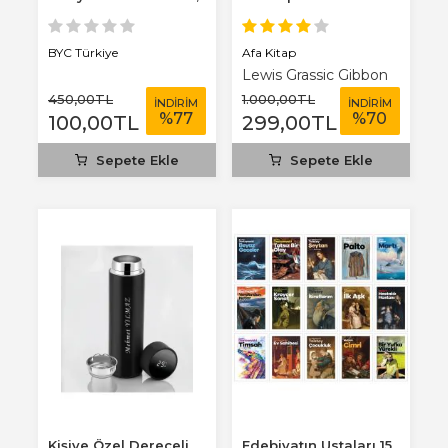
3 mm...
Afa Kitap
BYC Türkiye
Lewis Grassic Gibbon
450
,00
TL
1.000
,00
TL
İNDİRİM
İNDİRİM
%
77
%
70
100
,00
TL
299
,00
TL
Sepete Ekle
Sepete Ekle
Kişiye Özel Dereceli
Edebiyatın Ustaları 15