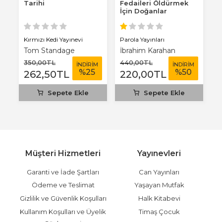
r
Tarihi
Fedaileri Öldürmek
D
İçin Doğanlar
Kırmızı Kedi Yayınevi
Parola Yayınları
Pa
Tom Standage
İbrahim Karahan
Y
350
,00
TL
440
,00
TL
2
M
İNDİRİM
İNDİRİM
%
25
%
50
262
,50
TL
220
,00
TL
1
Sepete Ekle
Sepete Ekle
Müşteri Hizmetleri
Yayınevleri
Garanti ve İade Şartları
Can Yayınları
Ödeme ve Teslimat
Yaşayan Mutfak
Gizlilik ve Güvenlik Koşulları
Halk Kitabevi
Kullanım Koşulları ve Üyelik
Timaş Çocuk