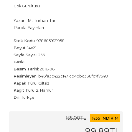
Gök Gürültüsü
Yazar :
M. Turhan Tan
Parola Yayınları
Stok Kodu
:
9786059121958
Boyut
:
14x21
Sayfa Sayısı
:
256
Baskı
:
1
Basım Tarihi
:
2016-06
Resimleyen
:
b46fa3c422c1471cb4dbc338fc7f7548
Kapak Türü
:
Ciltsiz
Kağıt Türü
:
2. Hamur
Dili
:
Türkçe
155
,00
TL
%
35 İNDİRİM
99
,89
TL