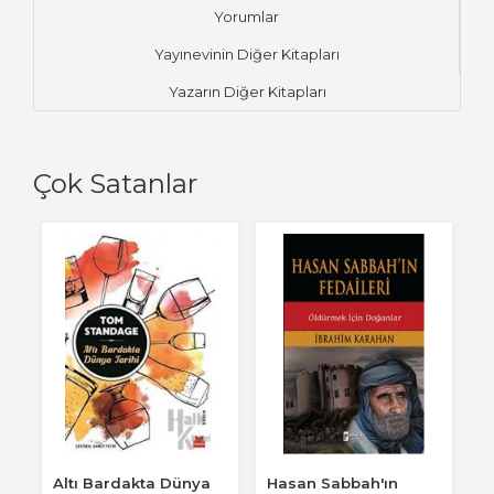
Yorumlar
Yayınevinin Diğer Kitapları
Yazarın Diğer Kitapları
Çok Satanlar
Altı Bardakta Dünya
Hasan Sabbah'ın
O