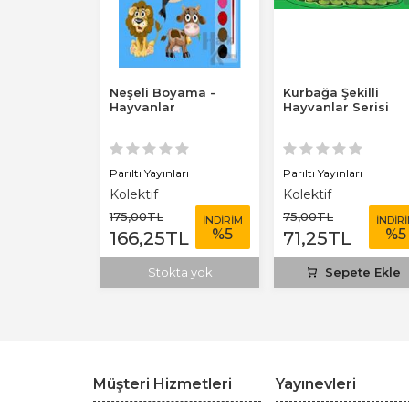
amanı:
Neşeli Boyama -
Kurbağa Şekilli
ayvanlar
Hayvanlar
Hayvanlar Serisi
ları
Parıltı Yayınları
Parıltı Yayınları
Kolektif
Kolektif
175
,00
TL
75
,00
TL
İNDİRİM
İNDİRİM
İNDİR
%
5
%
5
%
5
TL
166
,25
TL
71
,25
TL
ete Ekle
Stokta yok
Sepete Ekle
Müşteri Hizmetleri
Yayınevleri