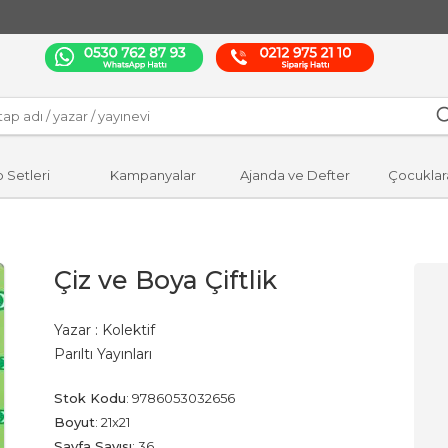
p Setleri
Kampanyalar
Ajanda ve Defter
Çocuklar
Çiz ve Boya Çiftlik
Yazar :
Kolektif
Parıltı Yayınları
Stok Kodu
:
9786053032656
Boyut
:
21x21
Sayfa Sayısı
:
36