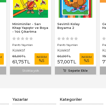
Miniminiler - Sarı
Sevimli Kolay
Ge
Kitap Yapıştır ve Boya
Boyama 2
Ha
- 144 Çıkartma
Parıltı Yayınları
Parıltı Yayınları
Par
Kolektif
Kolektif
Ko
65
,00
TL
60
,00
TL
75
İM
İNDİRİM
İNDİRİM
%
5
%
5
61
,75
TL
57
,00
TL
7
Stokta yok
Sepete Ekle
Yazarlar
Kategoriler