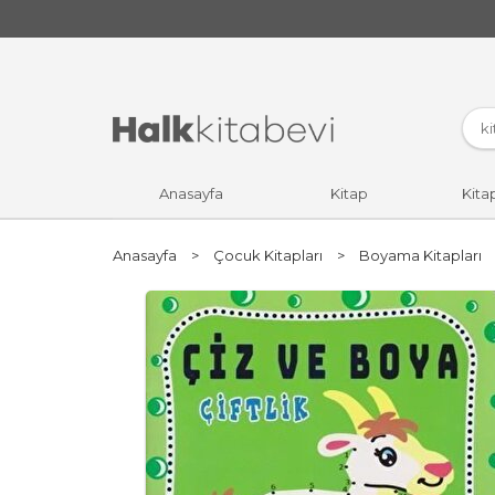
Anasayfa
Kitap
Kita
Anasayfa
>
Çocuk Kitapları
>
Boyama Kitapları