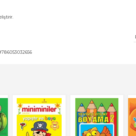
ştirir.
9786053032656