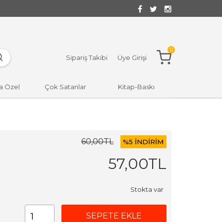
0
Sipariş Takibi
Üye Girişi
a Özel
Çok Satanlar
Kitap-Baskı
60
,00
TL
%
5 İNDİRİM
57
,00
TL
Stokta var
SEPETE EKLE