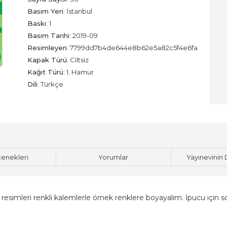
Basım Yeri
:
İstanbul
Baskı
:
1
Basım Tarihi
:
2019-09
Resimleyen
:
7799dd7b4de644e8b62e5a82c5f4e6fa
Kapak Türü
:
Ciltsiz
Kağıt Türü
:
1. Hamur
Dili
:
Türkçe
çenekleri
Yorumlar
Yayınevinin 
an resimleri renkli kalemlerle örnek renklere boyayalım. İpucu için s