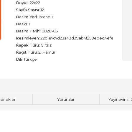
Boyut
:
22x22
Sayfa Sayısı
:
12
Basım Yeri
:
İstanbul
Baskı
:
1
Basım Tarihi
:
2020-05
Resimleyen
:
22b1e7c7d23a43d39ab4f258eded4efe
Kapak Türü
:
Ciltsiz
Kağıt Türü
:
2. Hamur
Dili
:
Türkçe
çenekleri
Yorumlar
Yayınevinin 