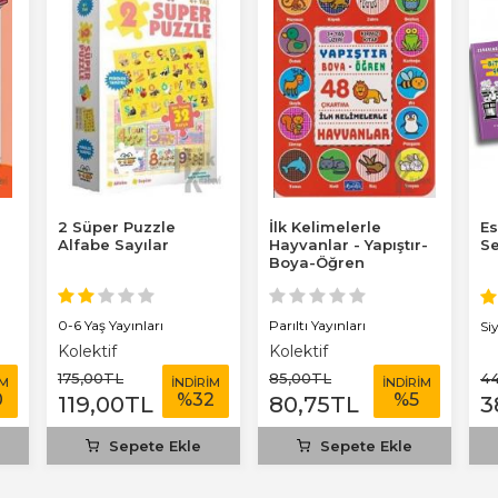
2 Süper Puzzle
İlk Kelimelerle
Es
Alfabe Sayılar
Hayvanlar - Yapıştır-
Se
Boya-Öğren
0-6 Yaş Yayınları
Parıltı Yayınları
Si
Kolektif
Kolektif
175
,00
TL
85
,00
TL
4
İM
İNDİRİM
İNDİRİM
0
%
32
%
5
119
,00
TL
80
,75
TL
3
Sepete Ekle
Sepete Ekle