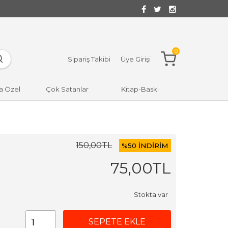
0
Sipariş Takibi
Üye Girişi
a Özel
Çok Satanlar
Kitap-Baskı
150
,00
TL
%
50 İNDİRİM
75
,00
TL
Stokta var
SEPETE EKLE