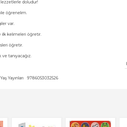
 lezzetlerle doludur!
 ile öğrenelim.
ler var.
lk kelimeleri öğretir.
leri öğretir.
 ve tanıyacağız.
Yaş Yayınları
9786053032526