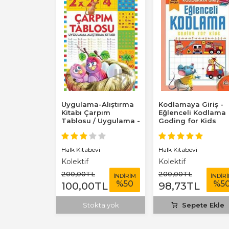
yvanları
Uygulama-Alıştırma
Kodlamaya Giriş -
Kitabı Çarpım
Eğlenceli Kodlama
Tablosu / Uygulama -
Goding for Kids
Alıştırma Kitabı
nları
Halk Kitabevi
Halk Kitabevi
tay
Kolektif
Kolektif
200
,00
TL
200
,00
TL
İNDİRİM
İNDİRİM
İNDİR
%
5
%
50
%
5
L
100
,00
TL
98
,73
TL
ete Ekle
Stokta yok
Sepete Ekle