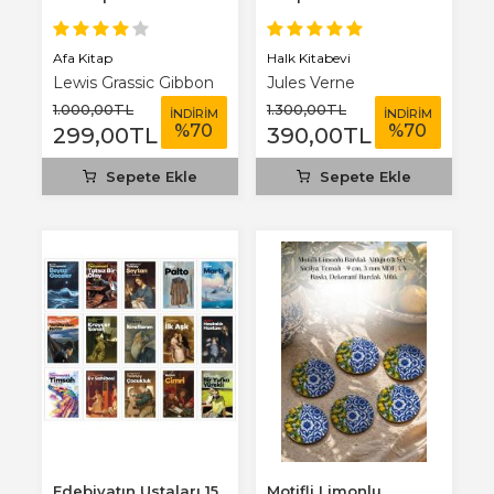
Benim Defterim...
Afa Kitap
Halk Kitabevi
Lewis Grassic Gibbon
Jules Verne
1.000
,00
TL
1.300
,00
TL
İNDİRİM
İNDİRİM
%
70
%
70
299
,00
TL
390
,00
TL
Sepete Ekle
Sepete Ekle
Edebiyatın Ustaları 15
Motifli Limonlu