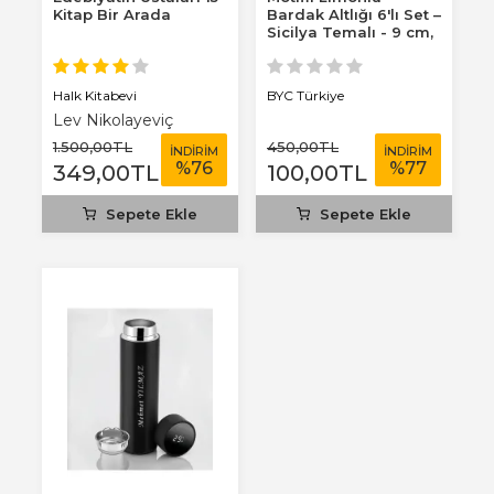
Kitap Bir Arada
Bardak Altlığı 6'lı Set –
Sicilya Temalı - 9 cm,
3 mm...
Halk Kitabevi
BYC Türkiye
Lev Nikolayeviç
Tolstoy
1.500
,00
TL
450
,00
TL
İNDİRİM
İNDİRİM
%
76
%
77
349
,00
TL
100
,00
TL
Sepete Ekle
Sepete Ekle