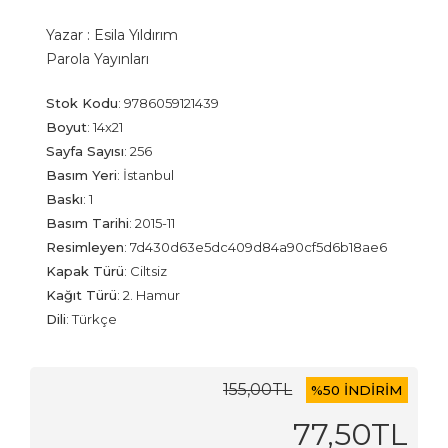
Yazar :
Esila Yıldırım
Parola Yayınları
Stok Kodu
:
9786059121439
Boyut
:
14x21
Sayfa Sayısı
:
256
Basım Yeri
:
İstanbul
Baskı
:
1
Basım Tarihi
:
2015-11
Resimleyen
:
7d430d63e5dc409d84a90cf5d6b18ae6
Kapak Türü
:
Ciltsiz
Kağıt Türü
:
2. Hamur
Dili
:
Türkçe
155
,00
TL
%
50 İNDİRİM
77
,50
TL