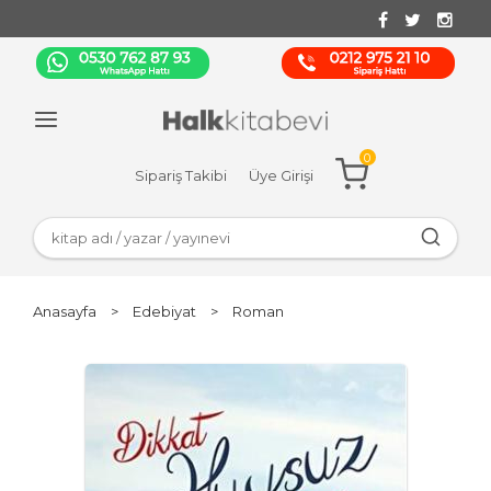
0
Sipariş Takibi
Üye Girişi
Anasayfa
>
Edebiyat
>
Roman