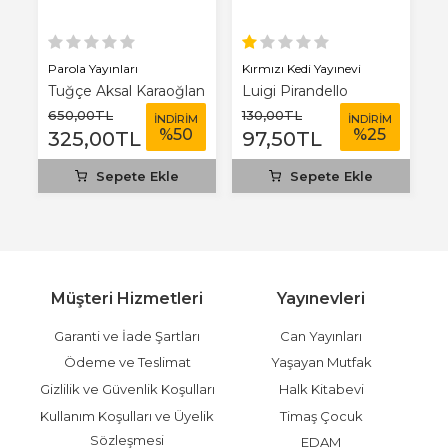
Parola Yayınları
Kırmızı Kedi Yayınevi
Ha
Tuğçe Aksal Karaoğlan
Luigi Pirandello
Ü
650
,00
TL
130
,00
TL
5
M
İNDİRİM
İNDİRİM
%
50
%
25
325
,00
TL
97
,50
TL
Sepete Ekle
Sepete Ekle
Müşteri Hizmetleri
Yayınevleri
Garanti ve İade Şartları
Can Yayınları
Ödeme ve Teslimat
Yaşayan Mutfak
Gizlilik ve Güvenlik Koşulları
Halk Kitabevi
Kullanım Koşulları ve Üyelik
Timaş Çocuk
Sözleşmesi
EDAM