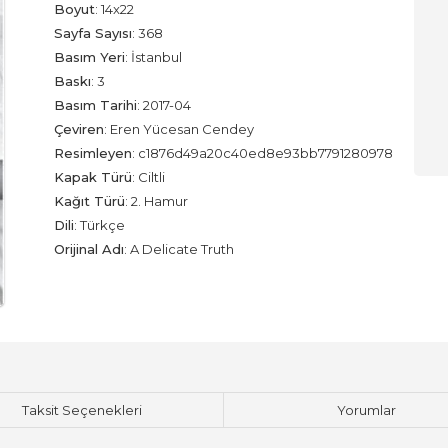
Boyut
:
14x22
Sayfa Sayısı
:
368
Basım Yeri
:
İstanbul
Baskı
:
3
Basım Tarihi
:
2017-04
Çeviren
:
Eren Yücesan Cendey
Resimleyen
:
c1876d49a20c40ed8e93bb7791280978
Kapak Türü
:
Ciltli
Kağıt Türü
:
2. Hamur
Dili
:
Türkçe
Orijinal Adı
:
A Delicate Truth
Taksit Seçenekleri
Yorumlar