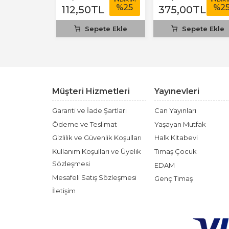
%
25
%
25
%
2
TL
112
,50
TL
375
,00
TL
ta yok
Sepete Ekle
Sepete Ekle
Müşteri Hizmetleri
Yayınevleri
Garanti ve İade Şartları
Can Yayınları
Ödeme ve Teslimat
Yaşayan Mutfak
Gizlilik ve Güvenlik Koşulları
Halk Kitabevi
Kullanım Koşulları ve Üyelik
Timaş Çocuk
Sözleşmesi
EDAM
Mesafeli Satış Sözleşmesi
Genç Timaş
İletişim