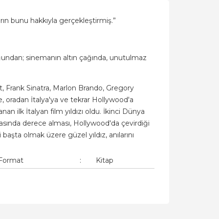
rın bunu hakkıyla gerçekleştirmiş.”
luğundan; sinemanın altın çağında, unutulmaz
t, Frank Sinatra, Marlon Brando, Gregory
 oradan İtalya'ya ve tekrar Hollywood'a
n ilk İtalyan film yıldızı oldu. İkinci Dünya
masında derece alması, Hollywood'da çevirdiği
i başta olmak üzere güzel yıldız, anılarını
Format
:
Kitap