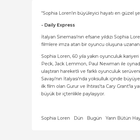
“Sophia Loren'in büyüleyici hayatı en güzel şe
- Daily Express
İtalyan Sineması'nın efsane yıldızı Sophia Lo
filmlere imza atan bir oyuncu oluşuna uzanan r
Sophia Loren, 60 yıla yakın oyunculuk kariyer
Peck, Jack Lemmon, Paul Newman ile oynadığı f
ulaştıran hareketli ve farklı oyunculuk serüven
Savaşı'nın İtalyası'nda yoksulluk içinde büyüy
ilk film olan Gurur ve İhtiras'ta Cary Grant'la 
büyük bir içtenlikle paylaşıyor.
Sophia Loren
Dün
Bugün
Yarın Bütün Haya