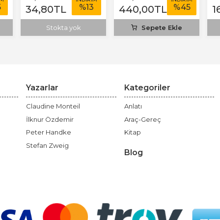
5
%
13
%
45
34
,80
TL
440
,00
TL
1
Stokta yok
Sepete Ekle
Yazarlar
Kategoriler
Claudine Monteil
Anlatı
İlknur Özdemir
Araç-Gereç
Peter Handke
Kitap
Stefan Zweig
Blog