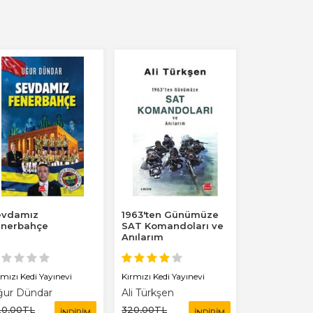
evdamız
1963'ten Günümüze
Yolumun Kes
enerbahçe
SAT Komandoları ve
Ünlüler
Anılarım
rmızı Kedi Yayınevi
Kırmızı Kedi Yayınevi
Kırmızı Kedi Y
ğur Dündar
Ali Türkşen
Erol Manisal
20
,00
TL
320
,00
TL
150
,00
TL
İNDİRİM
İNDİRİM