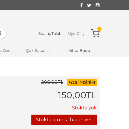
0
Sipariş Takibi
Üye Girişi
a Özel
Çok Satanlar
Kitap-Baskı
200
,00
TL
%
25 İNDİRİM
150
,00
TL
Stokta yok
Stokta olunca haber ver