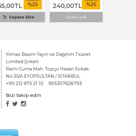
%
25
%
25
65
,00
TL
240
,00
TL
112
,50
TL
Sepete Ekle
Stokta yok
Sepet
Yılmaz Basım Yayın ve Dağıtım Ticaret
Limited Şirketi
Rami Cuma Mah. Topçu Hasan Sokak.
No:35/A EYÜPSULTAN / İSTANBUL
+90 212 975 21 10
905307628793
Bizi takip edin