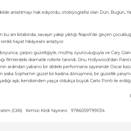
kilde anlatılmayı hak ediyordu, otobiyografisi olan Dün, Bugün, Ya
ren bu anı kitabında, savaşın yakıp yıktığı Napoli'de geçen çocuk
enkli hayat hikâyesini anlatıyor.
i boyunca, çarpıcı güzelliğiyle, müthiş oyunculuğuyla ve Cary Gran
ilmlerdeki dramatik rollerle tanındı. Onu Hollywood'dan Paris'e,
inin ardından yabancı bir dildeki performansı sayesinde Oscar kazana
en sıska Sophia'nın güzel bir kadına dönüşmesi, bir güzellik yarış
yaşadığı aşk, kendisinden yaşça oldukça büyük Carlo Ponti ile evliliğ
tım (Ciltli)
Kırmızı Kedi Yayınevi
9786059799034