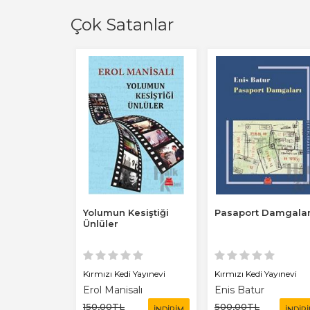
Çok Satanlar
 Günümüze
Yolumun Kesiştiği
Pasaport Damgalar
ndoları ve
Ünlüler
 Yayınevi
Kırmızı Kedi Yayınevi
Kırmızı Kedi Yayınevi
n
Erol Manisalı
Enis Batur
150
,00
TL
500
,00
TL
İNDİRİM
İNDİRİM
İNDİR