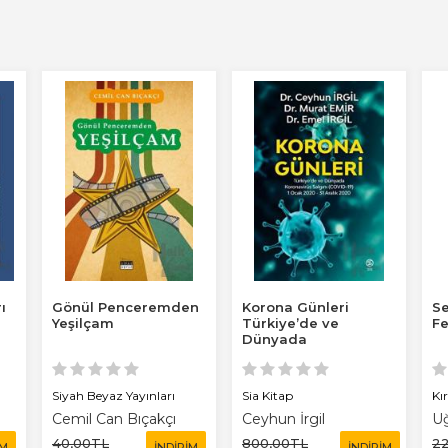
ı
Gönül Penceremden
Korona Günleri
S
Yeşilçam
Türkiye’de ve
F
Dünyada
Koronavirüs Salgını
(Covid-19) 1...
Siyah Beyaz Yayınları
Sia Kitap
Kı
Cemil Can Bıçakçı
Ceyhun İrgil
U
40
,00
TL
800
,00
TL
2
İM
İNDİRİM
İNDİRİM