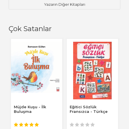
Yazarın Diğer Kitapları
Çok Satanlar
Müjde Kuşu - İlk
Eğitici Sözlük
B
Buluşma
Fransızca - Türkçe
K