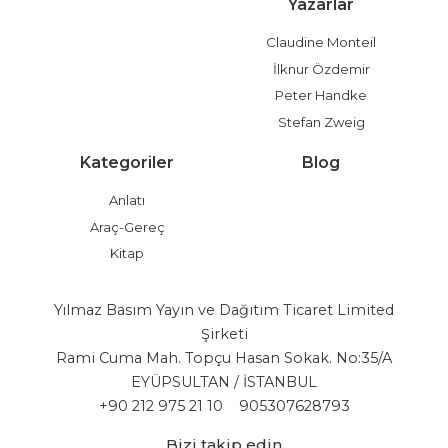
Yazarlar
Claudine Monteil
İlknur Özdemir
Peter Handke
Stefan Zweig
Kategoriler
Blog
Anlatı
Araç-Gereç
Kitap
Yılmaz Basım Yayın ve Dağıtım Ticaret Limited
Şirketi
Rami Cuma Mah. Topçu Hasan Sokak. No:35/A
EYÜPSULTAN / İSTANBUL
+90 212 975 21 10
905307628793
Bizi takip edin