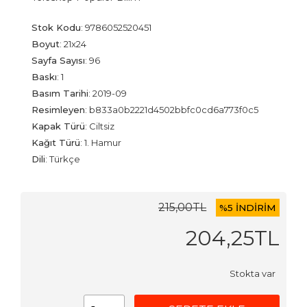
Stok Kodu
:
9786052520451
Boyut
:
21x24
Sayfa Sayısı
:
96
Baskı
:
1
Basım Tarihi
:
2019-09
Resimleyen
:
b833a0b2221d4502bbfc0cd6a773f0c5
Kapak Türü
:
Ciltsiz
Kağıt Türü
:
1. Hamur
Dili
:
Türkçe
215
,00
TL
%
5 İNDİRİM
204
,25
TL
Stokta var