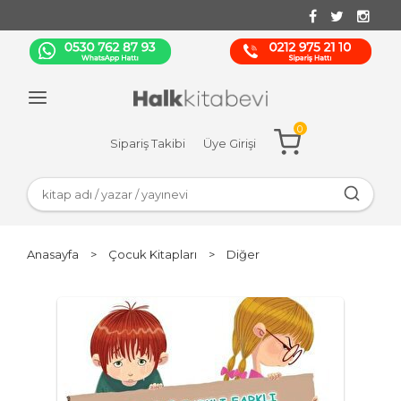
0
Sipariş Takibi
Üye Girişi
Anasayfa
>
Çocuk Kitapları
>
Diğer