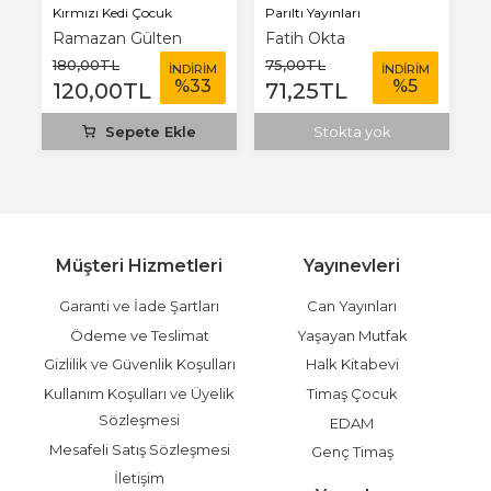
Kırmızı Kedi Çocuk
Parıltı Yayınları
Pa
Ramazan Gülten
Fatih Okta
K
180
,00
TL
75
,00
TL
7
M
İNDİRİM
İNDİRİM
%
33
%
5
120
,00
TL
71
,25
TL
7
Sepete Ekle
Stokta yok
Müşteri Hizmetleri
Yayınevleri
Garanti ve İade Şartları
Can Yayınları
Ödeme ve Teslimat
Yaşayan Mutfak
Gizlilik ve Güvenlik Koşulları
Halk Kitabevi
Kullanım Koşulları ve Üyelik
Timaş Çocuk
Sözleşmesi
EDAM
Mesafeli Satış Sözleşmesi
Genç Timaş
İletişim