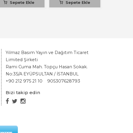
Sepete Ekle
Sepete Ekle
Yılmaz Basım Yayın ve Dağıtım Ticaret
Limited Şirketi
Rami Cuma Mah. Topçu Hasan Sokak.
No:35/A EYÜPSULTAN / İSTANBUL
+90 212 975 21 10
905307628793
Bizi takip edin