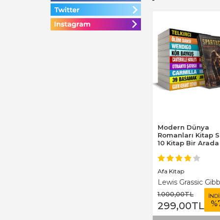
Modern Dünya
Romanları Kitap S
10 Kitap Bir Arada
Afa Kitap
Lewis Grassic Gib
1.000
,00
TL
İND
%
299
,00
TL