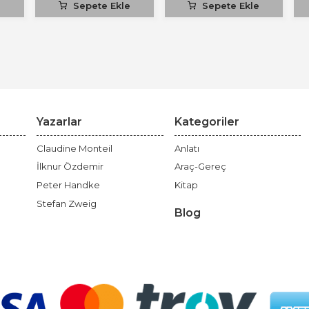
e
Sepete Ekle
Sepete Ekle
Yazarlar
Kategoriler
Claudine Monteil
Anlatı
İlknur Özdemir
Araç-Gereç
Peter Handke
Kitap
Stefan Zweig
Blog