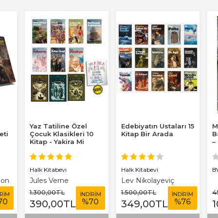
Yaz Tatiline Özel
Edebiyatın Ustaları 15
M
eti
Çocuk Klasikleri 10
Kitap Bir Arada
B
Kitap - Yakira Mi
–
Benim Defterim...
c
Halk Kitabevi
Halk Kitabevi
B
bon
Jules Verne
Lev Nikolayeviç
Tolstoy
1.300
,00
TL
1.500
,00
TL
4
İRİM
İNDİRİM
İNDİRİM
70
%
70
%
76
390
,00
TL
349
,00
TL
1