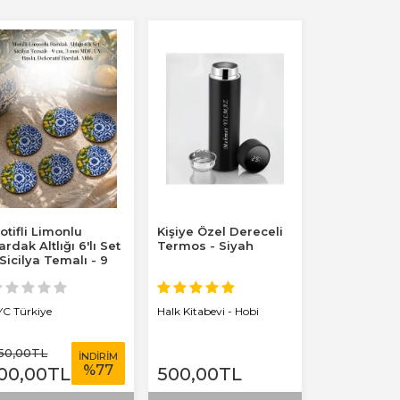
otifli Limonlu
Kişiye Özel Dereceli
ardak Altlığı 6'lı Set
Termos - Siyah
 Sicilya Temalı - 9
m, 3 mm...
YC Türkiye
Halk Kitabevi - Hobi
50
,00
TL
İNDİRİM
%
77
00
,00
TL
500
,00
TL