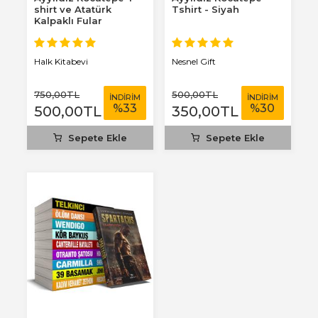
shirt ve Atatürk
Tshirt - Siyah
Kalpaklı Fular
Halk Kitabevi
Nesnel Gift
750
,00
TL
500
,00
TL
İNDİRİM
İNDİRİM
%
33
%
30
500
,00
TL
350
,00
TL
Sepete Ekle
Sepete Ekle