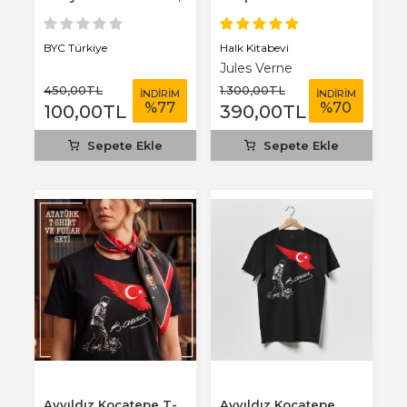
3 mm...
Benim Defterim...
Halk Kitabevi
BYC Türkiye
Jules Verne
450
,00
TL
1.300
,00
TL
İNDİRİM
İNDİRİM
%
77
%
70
100
,00
TL
390
,00
TL
Sepete Ekle
Sepete Ekle
Ayyıldız Kocatepe T-
Ayyıldız Kocatepe