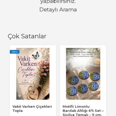
yapabilirsiniz.
Detaylı Arama
Çok Satanlar
Yeni
Vakit Varken Çiçekleri
Motifli Limonlu
Topla
Bardak Altlığı 6'lı Set –
Sicilya Temalı - 9 cm,