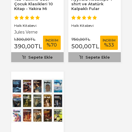
Çocuk Klasikleri 10
shirt ve Atatürk
Kitap - Yakira Mi
Kalpaklı Fular
Benim Defterim...
Halk Kitabevi
Halk Kitabevi
Jules Verne
1.300
,00
TL
750
,00
TL
İNDİRİM
İNDİRİM
%
70
%
33
390
,00
TL
500
,00
TL
Sepete Ekle
Sepete Ekle