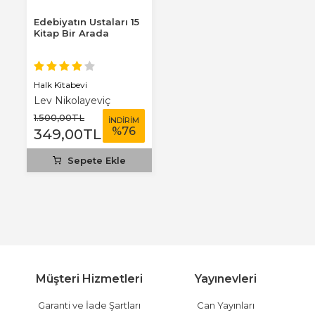
Edebiyatın Ustaları 15
Kitap Bir Arada
Halk Kitabevi
Lev Nikolayeviç
Tolstoy
1.500
,00
TL
İNDİRİM
%
76
349
,00
TL
Sepete Ekle
Müşteri Hizmetleri
Yayınevleri
Garanti ve İade Şartları
Can Yayınları