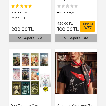
3 mm...
Halk Kitabevi
BYC Türkiye
Mine Su
450
,00
TL
İNDİRİM
%
77
280
,00
TL
100
,00
TL
Sepete Ekle
Sepete Ekle
Yaz Tatiline Özel
Ayyıldız Kocatepe T-