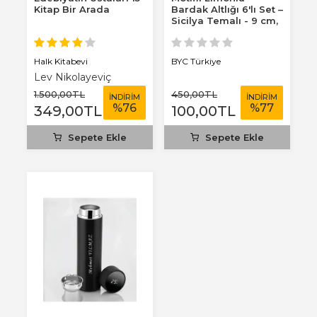
Kitap Bir Arada
Bardak Altlığı 6'lı Set –
Sicilya Temalı - 9 cm,
3 mm...
Halk Kitabevi
BYC Türkiye
Lev Nikolayeviç
Tolstoy
1.500
,00
TL
450
,00
TL
İNDİRİM
İNDİRİM
%
76
%
77
349
,00
TL
100
,00
TL
Sepete Ekle
Sepete Ekle