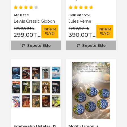
Benim Defterim...
Afa Kitap
Halk Kitabevi
Lewis Grassic Gibbon
Jules Verne
1.000
,00
TL
1.300
,00
TL
İNDİRİM
İNDİRİM
%
70
%
70
299
,00
TL
390
,00
TL
Sepete Ekle
Sepete Ekle
Edebiyatın Ustaları 15
Motifli Limonlu