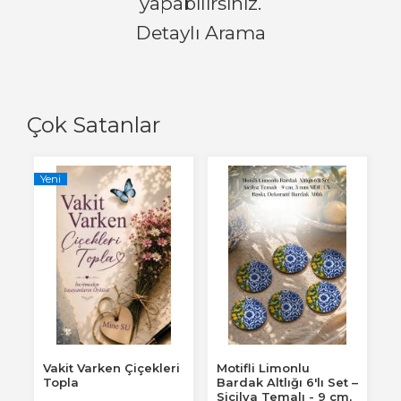
yapabilirsiniz.
Detaylı Arama
Çok Satanlar
Yeni
Vakit Varken Çiçekleri
Motifli Limonlu
Topla
Bardak Altlığı 6'lı Set –
Sicilya Temalı - 9 cm,