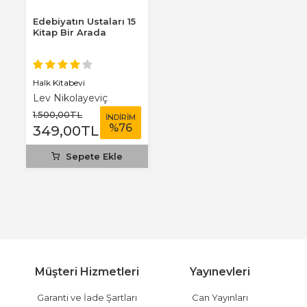
Edebiyatın Ustaları 15
Kitap Bir Arada
Halk Kitabevi
Lev Nikolayeviç
Tolstoy
1.500
,00
TL
İNDİRİM
%
76
349
,00
TL
Sepete Ekle
Müşteri Hizmetleri
Yayınevleri
Garanti ve İade Şartları
Can Yayınları