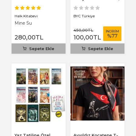
3 mm...
Halk Kitabevi
BYC Türkiye
Mine Su
450
,00
TL
İNDİRİM
%
77
280
,00
TL
100
,00
TL
Sepete Ekle
Sepete Ekle
Yaz Tatiline Özel
Ayyıldız Kocatepe T-