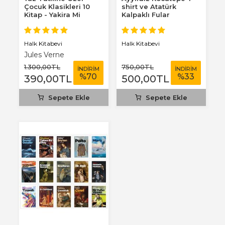
Çocuk Klasikleri 10
shirt ve Atatürk
Kitap - Yakira Mi
Kalpaklı Fular
Benim Defterim...
Halk Kitabevi
Halk Kitabevi
Jules Verne
1.300
,00
TL
750
,00
TL
İNDİRİM
İNDİRİM
%
70
%
33
390
,00
TL
500
,00
TL
Sepete Ekle
Sepete Ekle