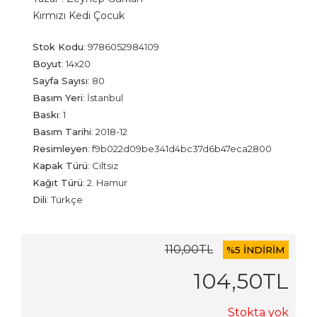
Kırmızı Kedi Çocuk
Stok Kodu
:
9786052984109
Boyut
:
14x20
Sayfa Sayısı
:
80
Basım Yeri
:
İstanbul
Baskı
:
1
Basım Tarihi
:
2018-12
Resimleyen
:
f9b022d09be341d4bc37d6b47eca2800
Kapak Türü
:
Ciltsiz
Kağıt Türü
:
2. Hamur
Dili
:
Türkçe
110
,00
TL
%
5 İNDİRİM
104
,50
TL
Stokta yok