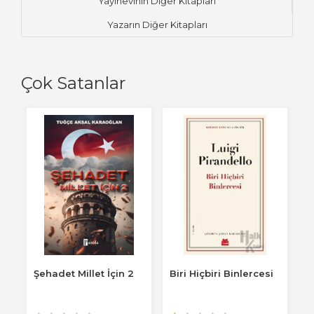
Yayınevinin Diğer Kitapları
Yazarın Diğer Kitapları
Çok Satanlar
Şehadet Millet İçin 2
Biri Hiçbiri Binlercesi
İ