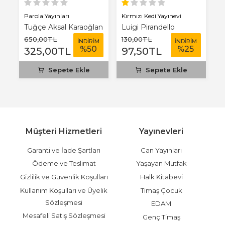
Parola Yayınları
Kırmızı Kedi Yayınevi
Ha
Tuğçe Aksal Karaoğlan
Luigi Pirandello
650
,00
TL
130
,00
TL
3
M
İNDİRİM
İNDİRİM
%
50
%
25
325
,00
TL
97
,50
TL
1
Sepete Ekle
Sepete Ekle
Müşteri Hizmetleri
Yayınevleri
Garanti ve İade Şartları
Can Yayınları
Ödeme ve Teslimat
Yaşayan Mutfak
Gizlilik ve Güvenlik Koşulları
Halk Kitabevi
Kullanım Koşulları ve Üyelik
Timaş Çocuk
Sözleşmesi
EDAM
Mesafeli Satış Sözleşmesi
Genç Timaş