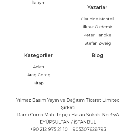
İletişim
Yazarlar
Claudine Monteil
İlknur Özdemir
Peter Handke
Stefan Zweig
Kategoriler
Blog
Anlatı
Araç-Gereç
Kitap
Yılmaz Basım Yayın ve Dağıtım Ticaret Limited
Şirketi
Rami Cuma Mah. Topçu Hasan Sokak. No:35/A
EYÜPSULTAN / İSTANBUL
+90 212 975 21 10
905307628793