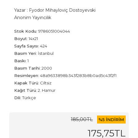
Yazar :
Fyodor Mihayloviç Dostoyevski
Anonim Yayıncılık
Stok Kodu
:
9786051004044
Boyut
:
14x21
Sayfa Sayısı
:
424
Basım Yeri
:
İstanbul
Baskı
:
1
Basım Tarihi
:
2000
Resimleyen
:
48a9633898b343f283b8b0ad5c43f2f1
Kapak Türü
:
Ciltsiz
Kağıt Türü
:
2. Hamur
Dili
:
Türkçe
185
,00
TL
%
5 İNDİRİM
175
,75
TL