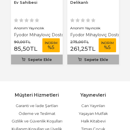
Ev Sahibesi
Delikanlı
Ö
Anonim Yayıncılık
Anonim Yayıncılık
A
Fyodor Mihayloviç Dostoyevski
Fyodor Mihayloviç Dostoyevs
F
90
,00
TL
275
,00
TL
1
M
İNDİRİM
İNDİRİM
%
5
%
5
85
,50
TL
261
,25
TL
1
Sepete Ekle
Sepete Ekle
Müşteri Hizmetleri
Yayınevleri
Garanti ve İade Şartları
Can Yayınları
Ödeme ve Teslimat
Yaşayan Mutfak
Gizlilik ve Güvenlik Koşulları
Halk Kitabevi
Kullanım Koşulları ve Üyelik
Timaş Çocuk