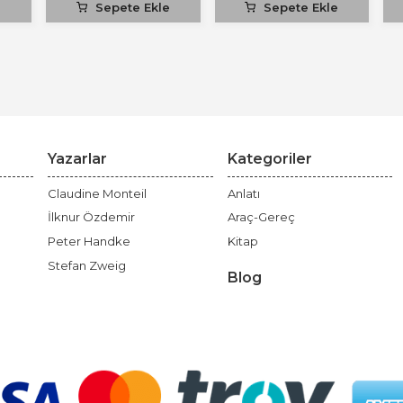
e
Sepete Ekle
Sepete Ekle
Yazarlar
Kategoriler
Claudine Monteil
Anlatı
İlknur Özdemir
Araç-Gereç
Peter Handke
Kitap
Stefan Zweig
Blog