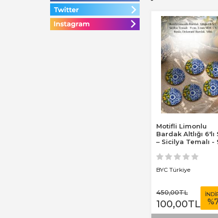
Motifli Limonlu
Bardak Altlığı 6'lı
– Sicilya Temalı - 
cm, 3 mm...
BYC Türkiye
450
,00
TL
İNDİ
%
100
,00
TL