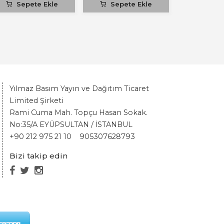
Sepete Ekle
Sepete Ekle
Yılmaz Basım Yayın ve Dağıtım Ticaret
Limited Şirketi
Rami Cuma Mah. Topçu Hasan Sokak.
No:35/A EYÜPSULTAN / İSTANBUL
+90 212 975 21 10
905307628793
Bizi takip edin