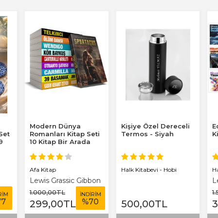
Modern Dünya
Kişiye Özel Dereceli
E
 Set
Romanları Kitap Seti
Termos - Siyah
K
9
10 Kitap Bir Arada
Afa Kitap
H
Halk Kitabevi - Hobi
Lewis Grassic Gibbon
L
T
1.000
,00
TL
1
RİM
İNDİRİM
77
%
70
299
,00
TL
500
,00
TL