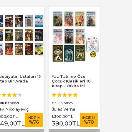
debiyatın Ustaları 15
Yaz Tatiline Özel
itap Bir Arada
Çocuk Klasikleri 10
Kitap - Yakira Mi
Benim Defterim...
alk Kitabevi
Halk Kitabevi
ev Nikolayeviç
Jules Verne
olstoy
.500
,00
TL
1.300
,00
TL
İNDİRİM
İNDİRİM
%
76
%
70
349
,00
TL
390
,00
TL