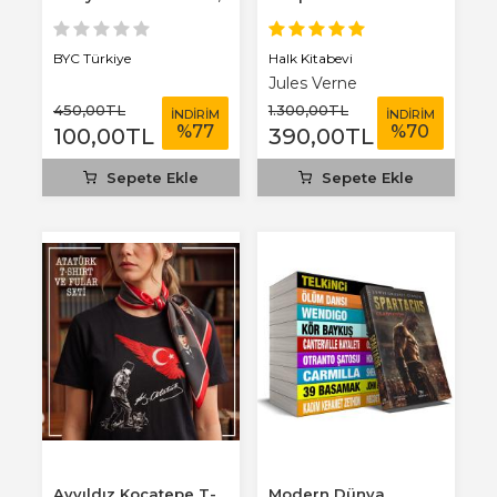
3 mm...
Benim Defterim...
Halk Kitabevi
BYC Türkiye
Jules Verne
450
,00
TL
1.300
,00
TL
İNDİRİM
İNDİRİM
%
77
%
70
100
,00
TL
390
,00
TL
Sepete Ekle
Sepete Ekle
Ayyıldız Kocatepe T-
Modern Dünya