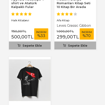
shirt ve Atatürk
Romanları Kitap Seti
Kalpaklı Fular
10 Kitap Bir Arada
Afa Kitap
Halk Kitabevi
Lewis Grassic Gibbon
750
,00
TL
1.000
,00
TL
İNDİRİM
İNDİRİM
%
33
%
70
500
,00
TL
299
,00
TL
Sepete Ekle
Sepete Ekle