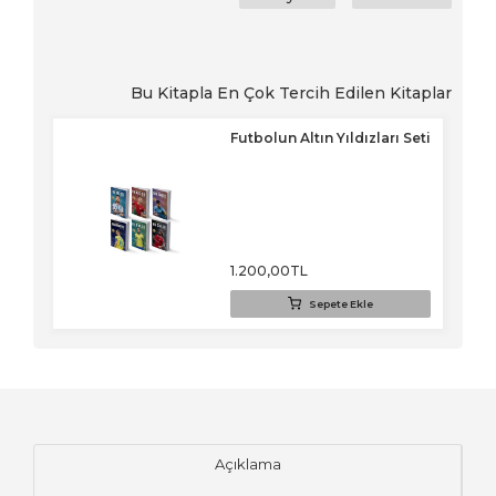
Bu Kitapla En Çok Tercih Edilen Kitaplar
Seti
Futbolun Altın Yıldızları Seti
RİM
70
1.200
,00
TL
Sepete Ekle
Açıklama