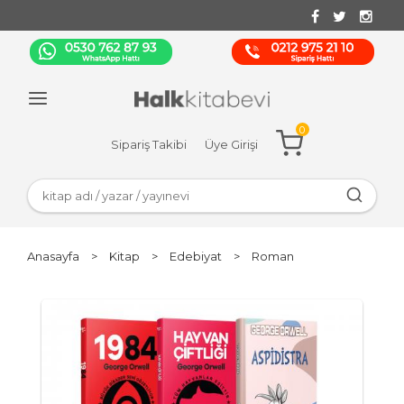
0
Sipariş Takibi
Üye Girişi
Anasayfa
>
Kitap
>
Edebiyat
>
Roman