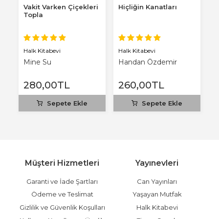
Vakit Varken Çiçekleri
Hiçliğin Kanatları
K
Topla
Ha
Halk Kitabevi
Halk Kitabevi
F
Mine Su
Handan Özdemir
2
M
280
,00
TL
260
,00
TL
1
Sepete Ekle
Sepete Ekle
Müşteri Hizmetleri
Yayınevleri
Garanti ve İade Şartları
Can Yayınları
Ödeme ve Teslimat
Yaşayan Mutfak
Gizlilik ve Güvenlik Koşulları
Halk Kitabevi