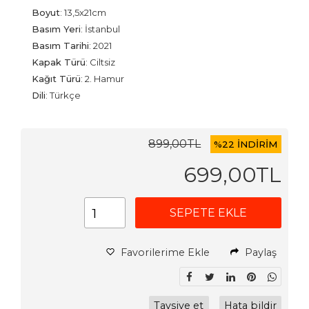
Boyut
:
13,5x21cm
Basım Yeri
:
İstanbul
Basım Tarihi
:
2021
Kapak Türü
:
Ciltsiz
Kağıt Türü
:
2. Hamur
Dili
:
Türkçe
899
,00
TL
%
22 İNDİRİM
699
,00
TL
SEPETE EKLE
Favorilerime Ekle
Paylaş
Tavsiye et
Hata bildir