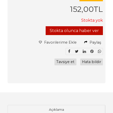
152
,00
TL
Stokta yok
Stokta olunca haber ver
Favorilerime Ekle
Paylaş
Tavsiye et
Hata bildir
Açıklama