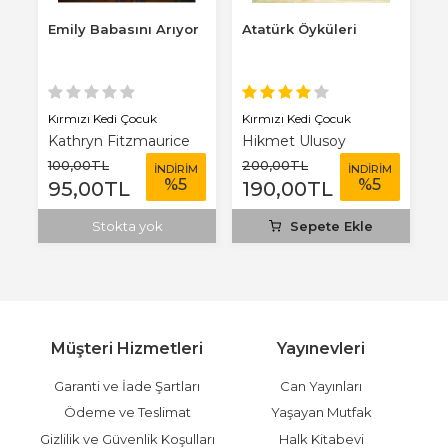
Emily Babasını Arıyor
Atatürk Öyküleri
T
J
D
M
Kırmızı Kedi Çocuk
Kırmızı Kedi Çocuk
K
Kathryn Fitzmaurice
Hikmet Ulusoy
B
100
,00
TL
200
,00
TL
1
M
İNDİRİM
İNDİRİM
%
5
%
5
95
,00
TL
190
,00
TL
1
Stokta yok
Sepete Ekle
Müşteri Hizmetleri
Yayınevleri
Garanti ve İade Şartları
Can Yayınları
Ödeme ve Teslimat
Yaşayan Mutfak
Gizlilik ve Güvenlik Koşulları
Halk Kitabevi