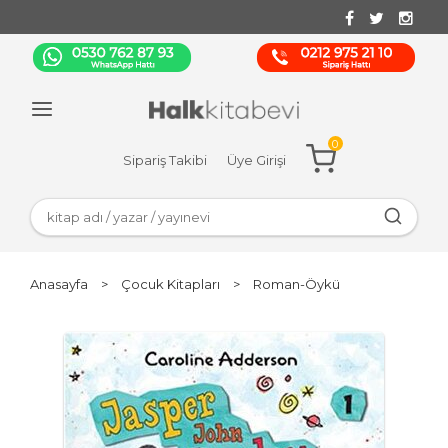
0
Sipariş Takibi
Üye Girişi
Anasayfa
>
Çocuk Kitapları
>
Roman-Öykü