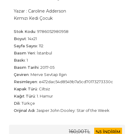
Yazar :
Caroline Adderson
Kırmızı Kedi Çocuk
Stok Kodu
:
9786052980958
Boyut
:
14x21
Sayfa Sayısı
:
112
Basım Yeri
:
İstanbul
Baskı
:
1
Basım Tarihi
:
2017-05
Çeviren
:
Merve Sevtap Ilgın
Resimleyen
:
e472dac54d8549b7a5cd70173273330c
Kapak Türü
:
Ciltsiz
Kağıt Türü
:
1. Hamur
Dili
:
Türkçe
Orijinal Adı
:
Jasper John Dooley: Star of the Week
160
,00
TL
%
5 İNDİRİM