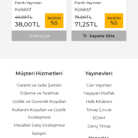
Parıltı Yayınları
Parıltı Yayınları
Pa
Kolektif
Kolektif
K
40
,00
TL
75
,00
TL
7
M
İNDİRİM
İNDİRİM
%
5
%
5
38
,00
TL
71
,25
TL
7
Stokta yok
Sepete Ekle
Müşteri Hizmetleri
Yayınevleri
Garanti ve İade Şartları
Can Yayınları
Ödeme ve Teslimat
Yaşayan Mutfak
Gizlilik ve Güvenlik Koşulları
Halk Kitabevi
Kullanım Koşulları ve Üyelik
Timaş Çocuk
Sözleşmesi
EDAM
Mesafeli Satış Sözleşmesi
Genç Timaş
İletişim