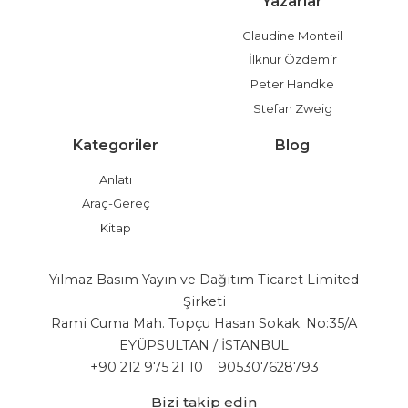
Yazarlar
Claudine Monteil
İlknur Özdemir
Peter Handke
Stefan Zweig
Kategoriler
Blog
Anlatı
Araç-Gereç
Kitap
Yılmaz Basım Yayın ve Dağıtım Ticaret Limited
Şirketi
Rami Cuma Mah. Topçu Hasan Sokak. No:35/A
EYÜPSULTAN / İSTANBUL
+90 212 975 21 10
905307628793
Bizi takip edin