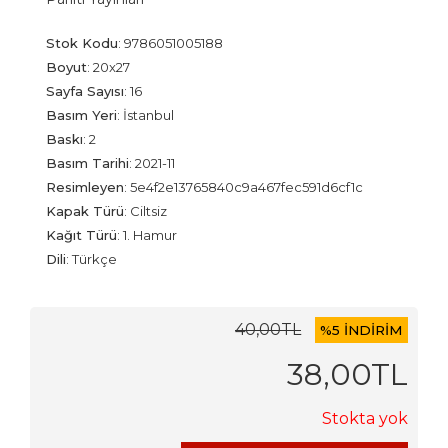
Stok Kodu
:
9786051005188
Boyut
:
20x27
Sayfa Sayısı
:
16
Basım Yeri
:
İstanbul
Baskı
:
2
Basım Tarihi
:
2021-11
Resimleyen
:
5e4f2e13765840c9a467fec591d6cf1c
Kapak Türü
:
Ciltsiz
Kağıt Türü
:
1. Hamur
Dili
:
Türkçe
40
,00
TL
%
5 İNDİRİM
38
,00
TL
Stokta yok