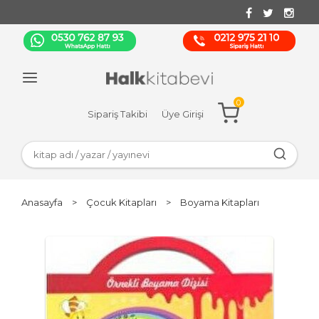
0
Sipariş Takibi
Üye Girişi
Anasayfa
>
Çocuk Kitapları
>
Boyama Kitapları