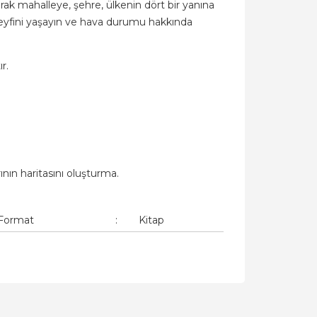
arak mahalleye, şehre, ülkenin dört bir yanına
keyfini yaşayın ve hava durumu hakkında
r.
ının haritasını oluşturma.
Format
:
Kitap