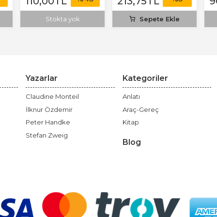
110
,00
TL
213
,75
TL
9
Stokta yok
Sepete Ekle
Yazarlar
Kategoriler
Claudine Monteil
Anlatı
İlknur Özdemir
Araç-Gereç
Peter Handke
Kitap
Stefan Zweig
Blog