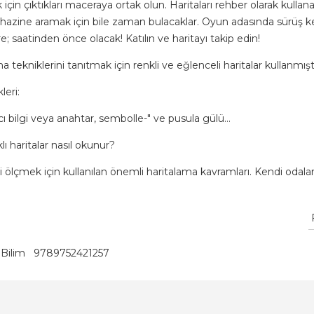
çin çıktıkları maceraya ortak olun. Haritaları rehber olarak kullan
a hazine aramak için bile zaman bulacaklar. Oyun adasında sürüş 
; saatinden önce olacak! Katılın ve haritayı takip edin!
 tekniklerini tanıtmak için renkli ve eğlenceli haritalar kullanmıştı
eri:
ıcı bilgi veya anahtar, sembolle-" ve pusula gülü...
klı haritalar nasıl okunur?
yi ölçmek için kullanılan önemli haritalama kavramları. Kendi odalar
Bilim
9789752421257