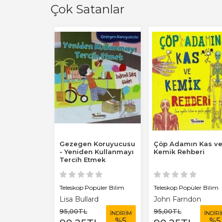
Çok Satanlar
 Bak!
Gezegen Koruyucusu
Çöp Adamın Kas v
- Yeniden Kullanmayı
Kemik Rehberi
Tercih Etmek
püler Bilim
Teleskop Popüler Bilim
Teleskop Popüler Bilim
Lisa Bullard
John Farndon
95
,00
TL
95
,00
TL
İNDİRİM
İNDİRİM
İNDİR
%
5
%
5
%
5