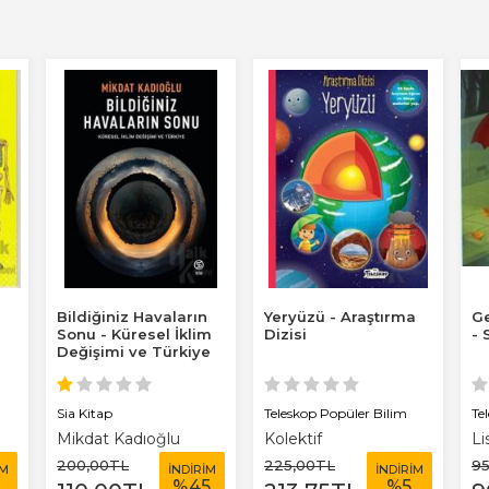
e
Bildiğiniz Havaların
Yeryüzü - Araştırma
G
Sonu - Küresel İklim
Dizisi
- 
Değişimi ve Türkiye
Sia Kitap
Teleskop Popüler Bilim
Te
Mikdat Kadıoğlu
Kolektif
Li
200
,00
TL
225
,00
TL
9
İM
İNDİRİM
İNDİRİM
%
45
%
5