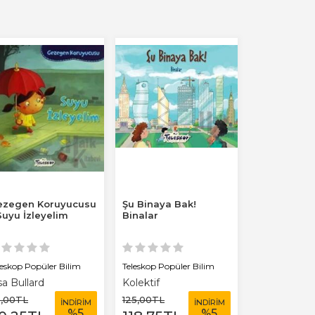
ezegen Koruyucusu
Şu Binaya Bak!
Gezegen K
Suyu İzleyelim
Binalar
- Yeniden K
Tercih Etm
leskop Popüler Bilim
Teleskop Popüler Bilim
Teleskop Popül
sa Bullard
Kolektif
Lisa Bullard
5
,00
TL
125
,00
TL
95
,00
TL
İNDİRİM
İNDİRİM
%
5
%
5