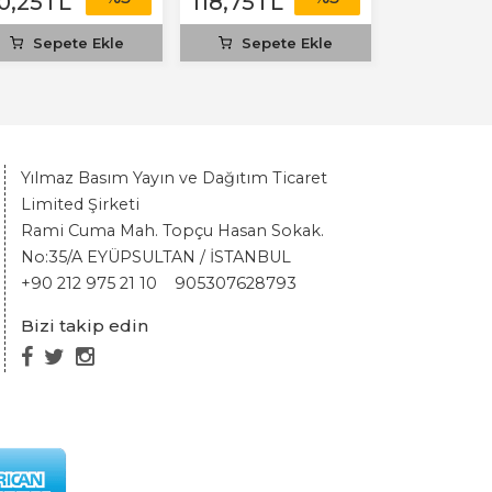
0
,25
TL
118
,75
TL
90
,25
TL
Sepete Ekle
Sepete Ekle
Sepet
Yılmaz Basım Yayın ve Dağıtım Ticaret
Limited Şirketi
Rami Cuma Mah. Topçu Hasan Sokak.
No:35/A EYÜPSULTAN / İSTANBUL
+90 212 975 21 10
905307628793
Bizi takip edin