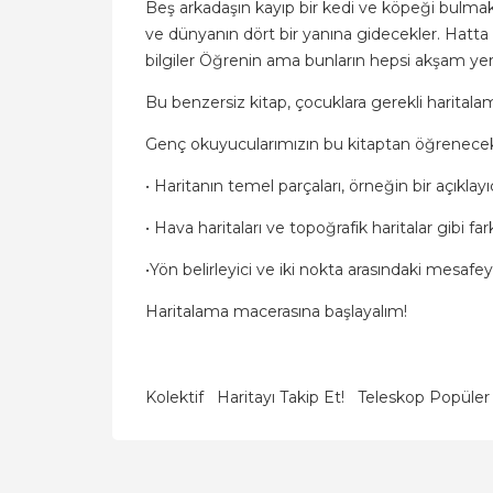
Beş arkadaşın kayıp bir kedi ve köpeği bulmak i
ve dünyanın dört bir yanına gidecekler. Hatt
bilgiler Öğrenin ama bunların hepsi akşam yere
Bu benzersiz kitap, çocuklara gerekli haritalama
Genç okuyucularımızın bu kitaptan öğrenecekl
• Haritanın temel parçaları, örneğin bir açıklay
• Hava haritaları ve topoğrafik haritalar gibi far
•Yön belirleyici ve iki nokta arasındaki mesafe
Haritalama macerasına başlayalım!
Kolektif
Haritayı Takip Et!
Teleskop Popüler 