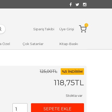
0
Sipariş Takibi
Üye Girişi
a Özel
Çok Satanlar
Kitap-Baskı
125
,00
TL
%
5 İNDİRİM
118
,75
TL
Stokta var
SEPETE EKLE