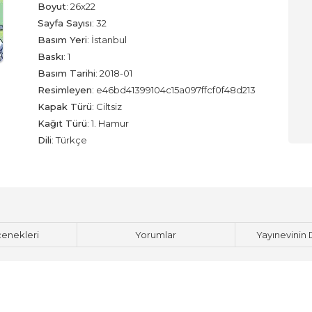
Boyut
:
26x22
Sayfa Sayısı
:
32
Basım Yeri
:
İstanbul
Baskı
:
1
Basım Tarihi
:
2018-01
Resimleyen
:
e46bd41399104c15a097ffcf0f48d213
Kapak Türü
:
Ciltsiz
Kağıt Türü
:
1. Hamur
Dili
:
Türkçe
çenekleri
Yorumlar
Yayınevinin 