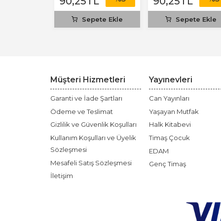
TL
90
,25
TL
90
,25
TL
ete Ekle
Sepete Ekle
Sepete Ekle
Müşteri Hizmetleri
Yayınevleri
Garanti ve İade Şartları
Can Yayınları
Ödeme ve Teslimat
Yaşayan Mutfak
Gizlilik ve Güvenlik Koşulları
Halk Kitabevi
Kullanım Koşulları ve Üyelik
Timaş Çocuk
Sözleşmesi
EDAM
Mesafeli Satış Sözleşmesi
Genç Timaş
İletişim