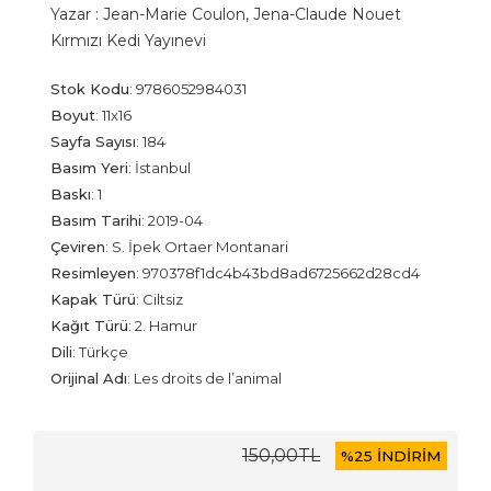
Yazar :
Jean-Marie Coulon,
Jena-Claude Nouet
Kırmızı Kedi Yayınevi
Stok Kodu
:
9786052984031
Boyut
:
11x16
Sayfa Sayısı
:
184
Basım Yeri
:
İstanbul
Baskı
:
1
Basım Tarihi
:
2019-04
Çeviren
:
S. İpek Ortaer Montanari
Resimleyen
:
970378f1dc4b43bd8ad6725662d28cd4
Kapak Türü
:
Ciltsiz
Kağıt Türü
:
2. Hamur
Dili
:
Türkçe
Orijinal Adı
:
Les droits de l’animal
150
,00
TL
%
25 İNDİRİM