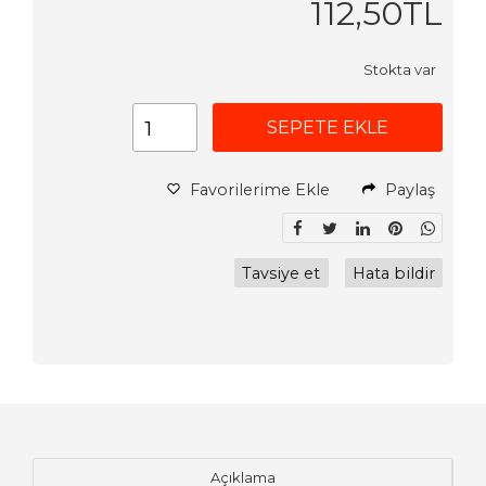
112
,50
TL
Stokta var
SEPETE EKLE
Favorilerime Ekle
Paylaş
Tavsiye et
Hata bildir
Açıklama