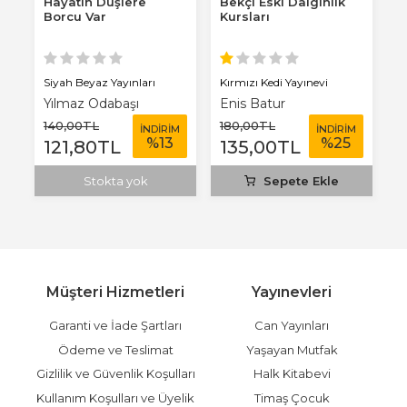
Hayatın Düşlere
Bekçi Eski Dalgınlık
A
Borcu Var
Kursları
K
Siyah Beyaz Yayınları
Kırmızı Kedi Yayınevi
Kı
Yılmaz Odabaşı
Enis Batur
A
140
,00
TL
180
,00
TL
2
M
İNDİRİM
İNDİRİM
%
13
%
25
121
,80
TL
135
,00
TL
1
Stokta yok
Sepete Ekle
Müşteri Hizmetleri
Yayınevleri
Garanti ve İade Şartları
Can Yayınları
Ödeme ve Teslimat
Yaşayan Mutfak
Gizlilik ve Güvenlik Koşulları
Halk Kitabevi
Kullanım Koşulları ve Üyelik
Timaş Çocuk