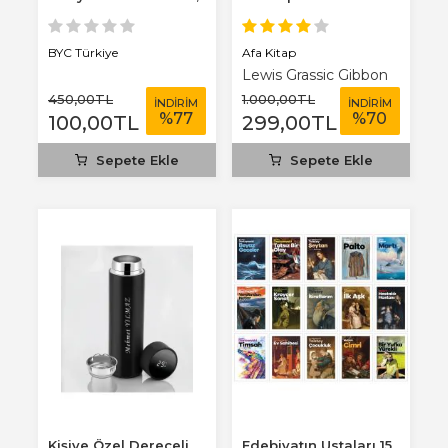
3 mm...
Afa Kitap
BYC Türkiye
Lewis Grassic Gibbon
450
,00
TL
1.000
,00
TL
İNDİRİM
İNDİRİM
%
77
%
70
100
,00
TL
299
,00
TL
Sepete Ekle
Sepete Ekle
Kişiye Özel Dereceli
Edebiyatın Ustaları 15