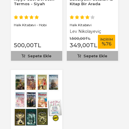
Termos - Siyah
Kitap Bir Arada
Halk Kitabevi
Halk Kitabevi - Hobi
Lev Nikolayeviç
Tolstoy
1.500
,00
TL
İNDİRİM
%
76
500
,00
TL
349
,00
TL
Sepete Ekle
Sepete Ekle