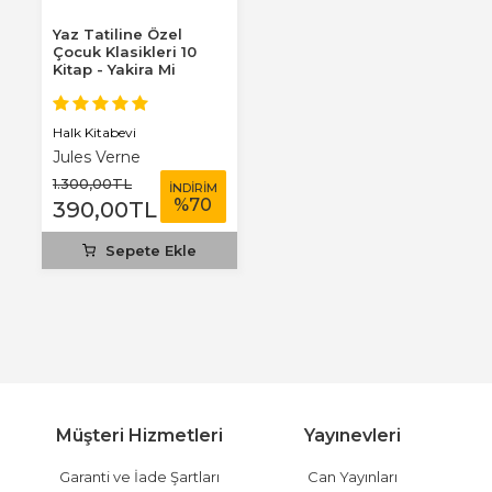
Yaz Tatiline Özel
Çocuk Klasikleri 10
Kitap - Yakira Mi
Benim Defterim...
Halk Kitabevi
Jules Verne
1.300
,00
TL
İNDİRİM
%
70
390
,00
TL
Sepete Ekle
Müşteri Hizmetleri
Yayınevleri
Garanti ve İade Şartları
Can Yayınları