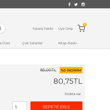
0
Sipariş Takibi
Üye Girişi
a Özel
Çok Satanlar
Kitap-Baskı
85
,00
TL
%
5 İNDİRİM
80
,75
TL
Stokta var
SEPETE EKLE