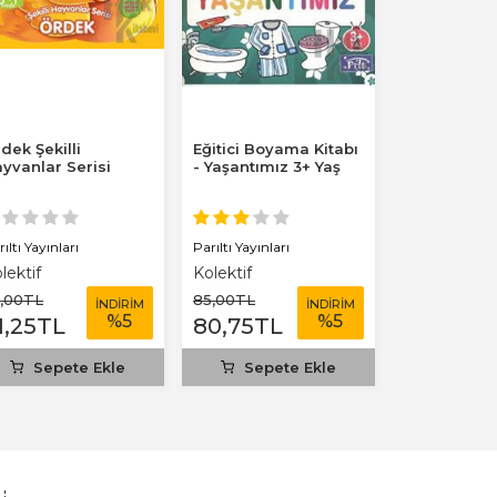
dek Şekilli
Eğitici Boyama Kitabı
Neşeli Boy
yvanlar Serisi
- Yaşantımız 3+ Yaş
Çiftliğimiz
ıltı Yayınları
Parıltı Yayınları
Parıltı Yayınlar
lektif
Kolektif
Kolektif
,00
TL
85
,00
TL
175
,00
TL
İNDİRİM
İNDİRİM
%
5
%
5
1
,25
TL
80
,75
TL
166
,25
T
Sepete Ekle
Sepete Ekle
Sepet