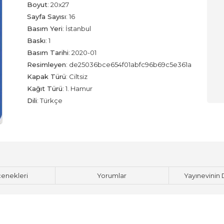
Boyut
:
20x27
Sayfa Sayısı
:
16
Basım Yeri
:
İstanbul
Baskı
:
1
Basım Tarihi
:
2020-01
Resimleyen
:
de25036bce654f01abfc96b69c5e361a
Kapak Türü
:
Ciltsiz
Kağıt Türü
:
1. Hamur
Dili
:
Türkçe
çenekleri
Yorumlar
Yayınevinin 