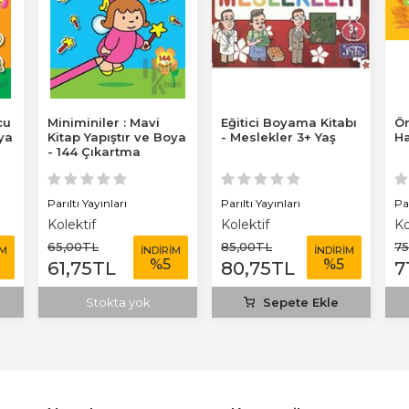
cu
Miniminiler : Mavi
Eğitici Boyama Kitabı
Ör
oya
Kitap Yapıştır ve Boya
- Meslekler 3+ Yaş
Ha
- 144 Çıkartma
Parıltı Yayınları
Parıltı Yayınları
Par
Kolektif
Kolektif
Ko
65
,00
TL
85
,00
TL
75
İM
İNDİRİM
İNDİRİM
%
5
%
5
61
,75
TL
80
,75
TL
7
Stokta yok
Sepete Ekle