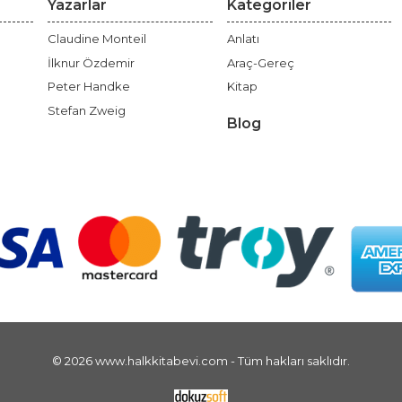
Yazarlar
Kategoriler
Claudine Monteil
Anlatı
İlknur Özdemir
Araç-Gereç
Peter Handke
Kitap
Stefan Zweig
Blog
© 2026 www.halkkitabevi.com - Tüm hakları saklıdır.