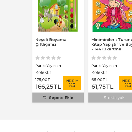
oyama Kitabı
Neşeli Boyama -
Miniminiler : Turun
ız 3+ Yaş
Çiftliğimiz
Kitap Yapıştır ve B
- 144 Çıkartma
ları
Parıltı Yayınları
Parıltı Yayınları
Kolektif
Kolektif
175
,00
TL
65
,00
TL
İNDİRİM
İNDİRİM
İNDİR
%
5
%
5
%
5
L
166
,25
TL
61
,75
TL
ete Ekle
Sepete Ekle
Stokta yok