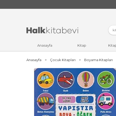
Anasayfa
Kitap
Kita
Anasayfa
>
Çocuk Kitapları
>
Boyama Kitapları