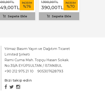
olstoy
.500
,00
TL
1.300
,00
TL
İNDİRİM
İNDİRİM
%
76
%
70
349
,00
TL
390
,00
TL
Sepete Ekle
Sepete Ekle
Yılmaz Basım Yayın ve Dağıtım Ticaret
Limited Şirketi
Rami Cuma Mah. Topçu Hasan Sokak.
No:35/A EYÜPSULTAN / İSTANBUL
+90 212 975 21 10
905307628793
Bizi takip edin