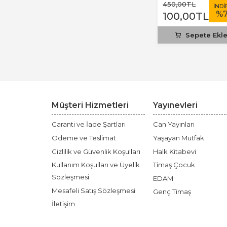
450
,00
TL
İNDİ
%
100
,00
TL
Sepete Ekl
Müşteri Hizmetleri
Yayınevleri
Garanti ve İade Şartları
Can Yayınları
Ödeme ve Teslimat
Yaşayan Mutfak
Gizlilik ve Güvenlik Koşulları
Halk Kitabevi
Kullanım Koşulları ve Üyelik
Timaş Çocuk
Sözleşmesi
EDAM
Mesafeli Satış Sözleşmesi
Genç Timaş
İletişim