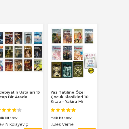
debiyatın Ustaları 15
Yaz Tatiline Özel
itap Bir Arada
Çocuk Klasikleri 10
Kitap - Yakira Mi
Benim Defterim...
alk Kitabevi
Halk Kitabevi
ev Nikolayeviç
Jules Verne