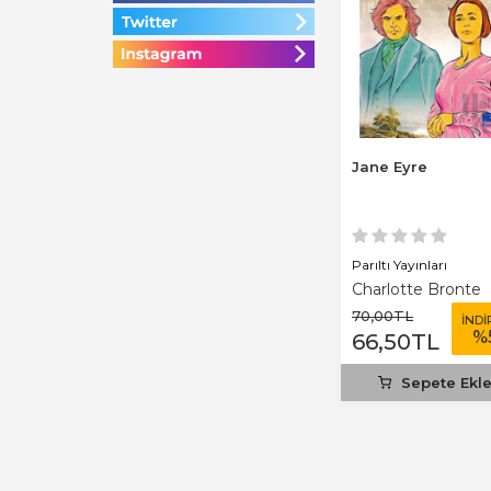
Jane Eyre
Parıltı Yayınları
Charlotte Bronte
70
,00
TL
İNDİ
%
66
,50
TL
Sepete Ekl