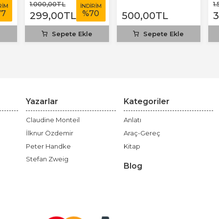
T
1.000
,00
TL
1
RİM
İNDİRİM
77
%
70
299
,00
TL
500
,00
TL
e
Sepete Ekle
Sepete Ekle
Yazarlar
Kategoriler
Claudine Monteil
Anlatı
İlknur Özdemir
Araç-Gereç
Peter Handke
Kitap
Stefan Zweig
Blog