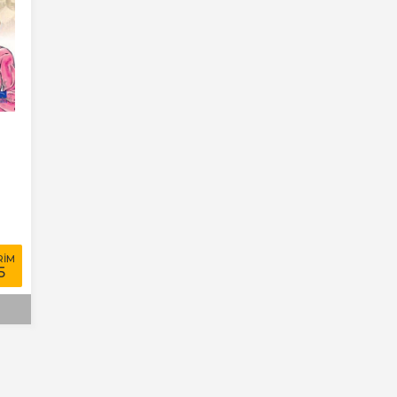
RİM
5
e