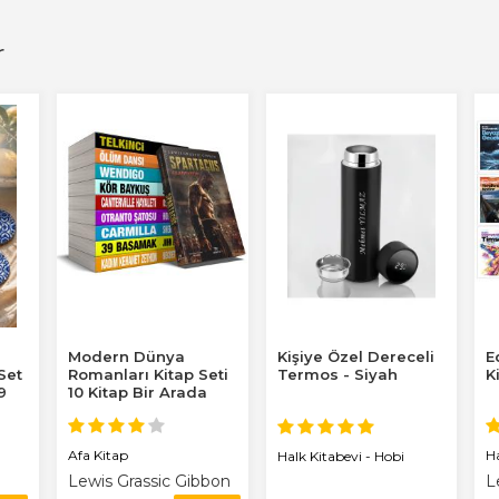
r
Modern Dünya
Kişiye Özel Dereceli
E
 Set
Romanları Kitap Seti
Termos - Siyah
K
9
10 Kitap Bir Arada
Afa Kitap
H
Halk Kitabevi - Hobi
Lewis Grassic Gibbon
L