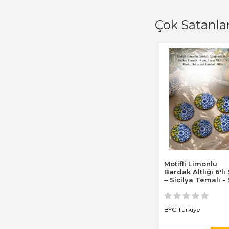
Çok Satanla
Motifli Limonlu
Bardak Altlığı 6'lı
– Sicilya Temalı - 
cm, 3 mm...
BYC Türkiye