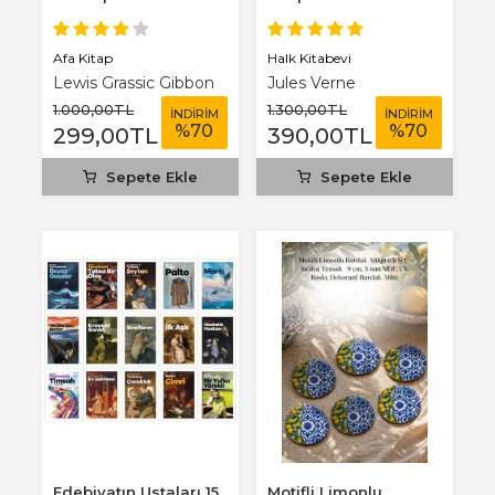
Benim Defterim...
Afa Kitap
Halk Kitabevi
Lewis Grassic Gibbon
Jules Verne
1.000
,00
TL
1.300
,00
TL
İNDİRİM
İNDİRİM
%
70
%
70
299
,00
TL
390
,00
TL
Sepete Ekle
Sepete Ekle
Edebiyatın Ustaları 15
Motifli Limonlu