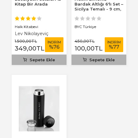
Kitap Bir Arada
Bardak Altlığı 6'lı Set –
Sicilya Temalı - 9 cm,
3 mm...
Halk Kitabevi
BYC Türkiye
Lev Nikolayeviç
Tolstoy
1.500
,00
TL
450
,00
TL
İNDİRİM
İNDİRİM
%
76
%
77
349
,00
TL
100
,00
TL
Sepete Ekle
Sepete Ekle