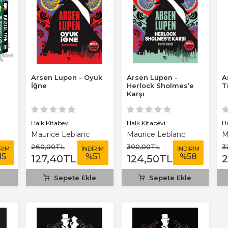
Arsen Lupen - Oyuk
Arsen Lüpen -
A
İğne
Herlock Sholmes’e
T
Karşı
Halk Kitabevi
Halk Kitabevi
H
Maurice Leblanc
Maurice Leblanc
M
260
,00
TL
300
,00
TL
3
İRİM
İNDİRİM
İNDİRİM
15
%
51
%
58
127
,40
TL
124
,50
TL
e
Sepete Ekle
Sepete Ekle