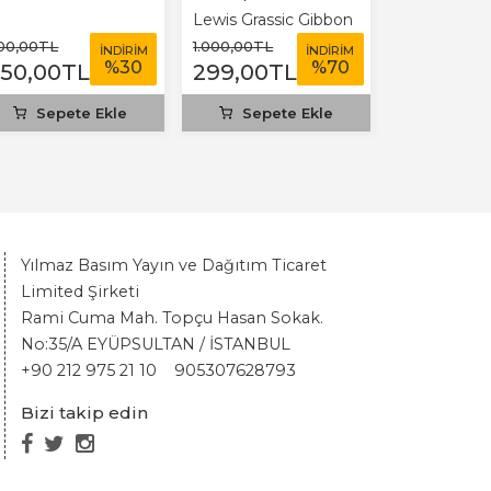
Lewis Grassic Gibbon
00
,00
TL
1.000
,00
TL
İNDİRİM
İNDİRİM
%
30
%
70
350
,00
TL
299
,00
TL
Sepete Ekle
Sepete Ekle
Yılmaz Basım Yayın ve Dağıtım Ticaret
Limited Şirketi
Rami Cuma Mah. Topçu Hasan Sokak.
No:35/A EYÜPSULTAN / İSTANBUL
+90 212 975 21 10
905307628793
Bizi takip edin