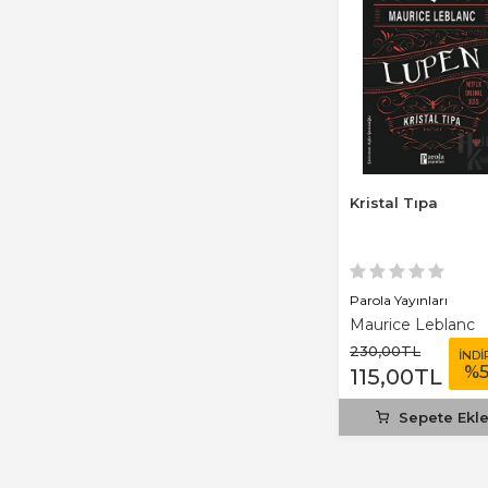
Kristal Tıpa
Parola Yayınları
Maurice Leblanc
230
,00
TL
İNDİ
%
115
,00
TL
Sepete Ekl