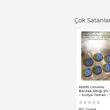
Çok Satanla
Motifli Limonlu
Bardak Altlığı 6'lı
– Sicilya Temalı - 
cm, 3 mm...
BYC Türkiye