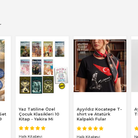
r
Yaz Tatiline Özel
Ayyıldız Kocatepe T-
A
 Set
Çocuk Klasikleri 10
shirt ve Atatürk
T
9
Kitap - Yakira Mi
Kalpaklı Fular
Benim Defterim...
Halk Kitabevi
Halk Kitabevi
Ne