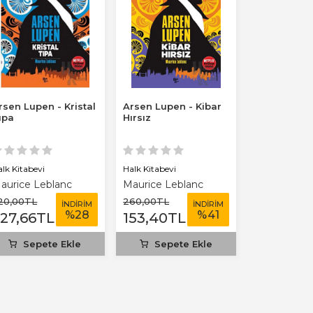
rsen Lupen - Kristal
Arsen Lupen - Kibar
ıpa
Hırsız
alk Kitabevi
Halk Kitabevi
aurice Leblanc
Maurice Leblanc
20
,00
TL
260
,00
TL
İNDİRİM
İNDİRİM
%
28
%
41
227
,66
TL
153
,40
TL
Sepete Ekle
Sepete Ekle