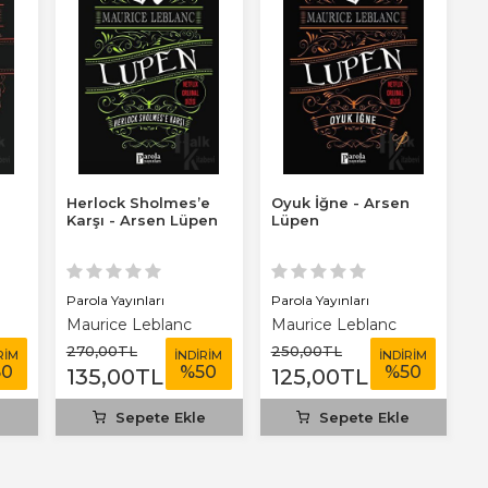
Herlock Sholmes’e
Oyuk İğne - Arsen
Karşı - Arsen Lüpen
Lüpen
Parola Yayınları
Parola Yayınları
Maurice Leblanc
Maurice Leblanc
270
,00
TL
250
,00
TL
RİM
İNDİRİM
İNDİRİM
50
%
50
%
50
135
,00
TL
125
,00
TL
e
Sepete Ekle
Sepete Ekle