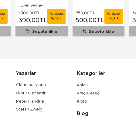
Jules Verne
1.300
,00
TL
750
,00
TL
5
RİM
İNDİRİM
İNDİRİM
77
%
70
%
33
390
,00
TL
500
,00
TL
e
Sepete Ekle
Sepete Ekle
Yazarlar
Kategoriler
Claudine Monteil
Anlatı
İlknur Özdemir
Araç-Gereç
Peter Handke
Kitap
Stefan Zweig
Blog