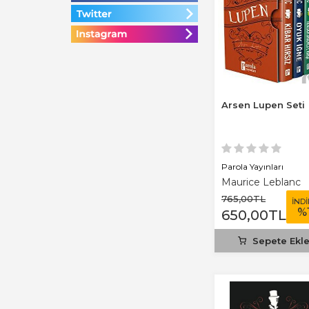
Arsen Lupen Seti
Parola Yayınları
Maurice Leblanc
765
,00
TL
İND
%
650
,00
TL
Sepete Ekl