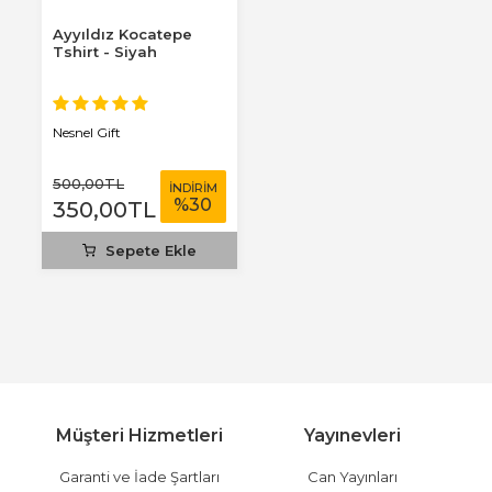
Ayyıldız Kocatepe
Tshirt - Siyah
Nesnel Gift
500
,00
TL
İNDİRİM
%
30
350
,00
TL
Sepete Ekle
Müşteri Hizmetleri
Yayınevleri
Garanti ve İade Şartları
Can Yayınları