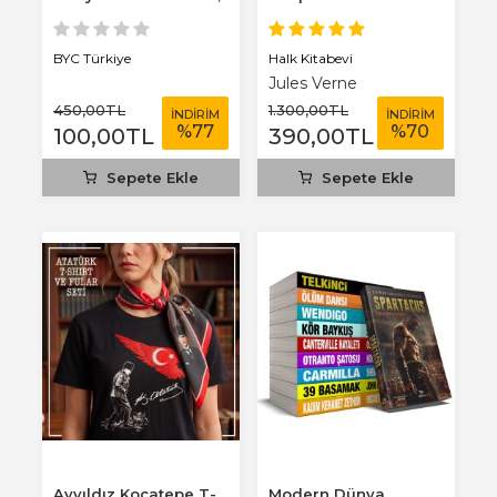
3 mm...
Benim Defterim...
Halk Kitabevi
BYC Türkiye
Jules Verne
450
,00
TL
1.300
,00
TL
İNDİRİM
İNDİRİM
%
77
%
70
100
,00
TL
390
,00
TL
Sepete Ekle
Sepete Ekle
Ayyıldız Kocatepe T-
Modern Dünya