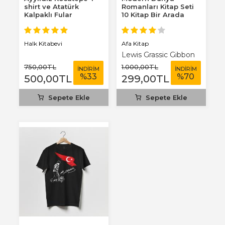
shirt ve Atatürk
Romanları Kitap Seti
Kalpaklı Fular
10 Kitap Bir Arada
Afa Kitap
Halk Kitabevi
Lewis Grassic Gibbon
750
,00
TL
1.000
,00
TL
İNDİRİM
İNDİRİM
%
33
%
70
500
,00
TL
299
,00
TL
Sepete Ekle
Sepete Ekle