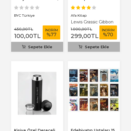
3 mm...
Afa Kitap
BYC Türkiye
Lewis Grassic Gibbon
450
,00
TL
1.000
,00
TL
İNDİRİM
İNDİRİM
%
77
%
70
100
,00
TL
299
,00
TL
Sepete Ekle
Sepete Ekle
Kişiye Özel Dereceli
Edebiyatın Ustaları 15