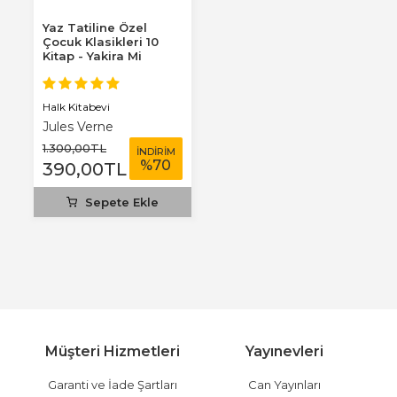
Yaz Tatiline Özel
Çocuk Klasikleri 10
Kitap - Yakira Mi
Benim Defterim...
Halk Kitabevi
Jules Verne
1.300
,00
TL
İNDİRİM
%
70
390
,00
TL
Sepete Ekle
Müşteri Hizmetleri
Yayınevleri
Garanti ve İade Şartları
Can Yayınları