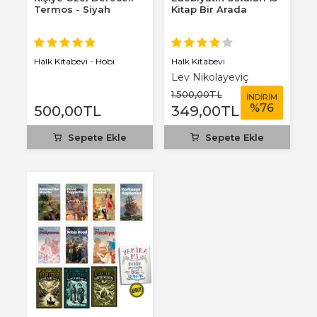
Termos - Siyah
Kitap Bir Arada
Halk Kitabevi
Halk Kitabevi - Hobi
Lev Nikolayeviç
Tolstoy
1.500
,00
TL
İNDİRİM
%
76
500
,00
TL
349
,00
TL
Sepete Ekle
Sepete Ekle