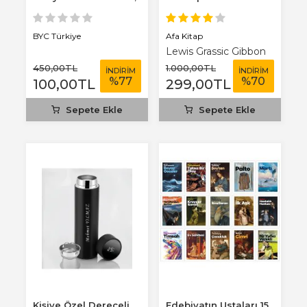
3 mm...
Afa Kitap
BYC Türkiye
Lewis Grassic Gibbon
450
,00
TL
1.000
,00
TL
İNDİRİM
İNDİRİM
%
77
%
70
100
,00
TL
299
,00
TL
Sepete Ekle
Sepete Ekle
Kişiye Özel Dereceli
Edebiyatın Ustaları 15