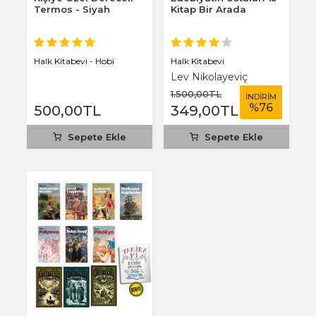
Termos - Siyah
Kitap Bir Arada
Halk Kitabevi
Halk Kitabevi - Hobi
Lev Nikolayeviç
Tolstoy
1.500
,00
TL
İNDİRİM
%
76
500
,00
TL
349
,00
TL
Sepete Ekle
Sepete Ekle