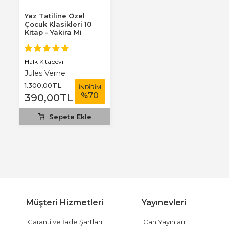
Yaz Tatiline Özel
Çocuk Klasikleri 10
Kitap - Yakira Mi
Benim Defterim...
Halk Kitabevi
Jules Verne
1.300
,00
TL
İNDİRİM
%
70
390
,00
TL
Sepete Ekle
Müşteri Hizmetleri
Yayınevleri
Garanti ve İade Şartları
Can Yayınları