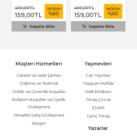
400
,00
TL
400
,00
TL
4
M
İNDİRİM
İNDİRİM
%
60
%
60
159
,00
TL
159
,00
TL
1
Sepete Ekle
Sepete Ekle
Müşteri Hizmetleri
Yayınevleri
Garanti ve İade Şartları
Can Yayınları
Ödeme ve Teslimat
Yaşayan Mutfak
Gizlilik ve Güvenlik Koşulları
Halk Kitabevi
Kullanım Koşulları ve Üyelik
Timaş Çocuk
Sözleşmesi
EDAM
Mesafeli Satış Sözleşmesi
Genç Timaş
İletişim
Yazarlar