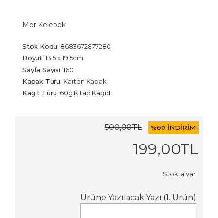
Mor Kelebek
Stok Kodu
:
8683672877280
Boyut
:
13,5 x 19,5cm
Sayfa Sayısı
:
160
Kapak Türü
:
Karton Kapak
Kağıt Türü
:
60g Kitap Kağıdı
500
,00
TL
%
60 İNDİRİM
199
,00
TL
Stokta var
Ürüne Yazılacak Yazı (1. Ürün)