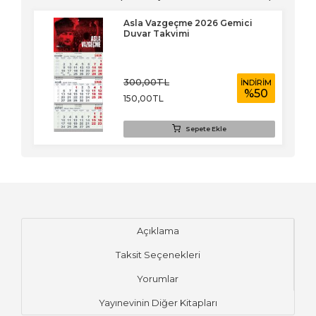
ar
Asla Vazgeçme 2026 Gemici
Duvar Takvimi
300
,00
TL
RİM
İNDİRİM
69
%
50
150
,00
TL
Sepete Ekle
Açıklama
Taksit Seçenekleri
Yorumlar
Yayınevinin Diğer Kitapları