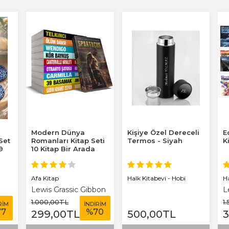
Modern Dünya
Kişiye Özel Dereceli
E
 Set
Romanları Kitap Seti
Termos - Siyah
K
9
10 Kitap Bir Arada
Afa Kitap
H
Halk Kitabevi - Hobi
Lewis Grassic Gibbon
L
T
1.000
,00
TL
1
RİM
İNDİRİM
77
%
70
299
,00
TL
500
,00
TL