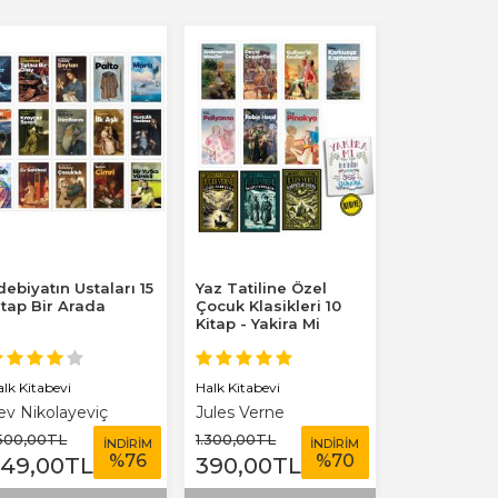
debiyatın Ustaları 15
Yaz Tatiline Özel
itap Bir Arada
Çocuk Klasikleri 10
Kitap - Yakira Mi
Benim Defterim...
alk Kitabevi
Halk Kitabevi
ev Nikolayeviç
Jules Verne
olstoy
.500
,00
TL
1.300
,00
TL
İNDİRİM
İNDİRİM
%
76
%
70
349
,00
TL
390
,00
TL