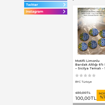
Motifli Limonlu
Bardak Altlığı 6'lı
– Sicilya Temalı - 
cm, 3 mm...
BYC Türkiye
450
,00
TL
İNDİ
%
100
,00
TL