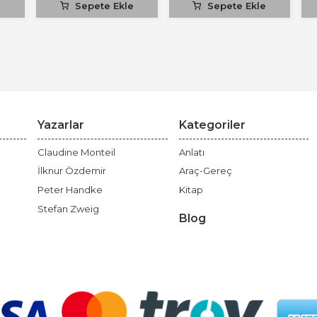
e
Sepete Ekle
Sepete Ekle
Yazarlar
Kategoriler
Claudine Monteil
Anlatı
İlknur Özdemir
Araç-Gereç
Peter Handke
Kitap
Stefan Zweig
Blog