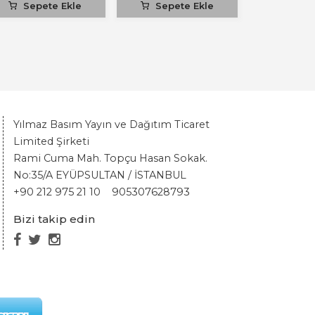
Sepete Ekle
Sepete Ekle
Yılmaz Basım Yayın ve Dağıtım Ticaret
Limited Şirketi
Rami Cuma Mah. Topçu Hasan Sokak.
No:35/A EYÜPSULTAN / İSTANBUL
+90 212 975 21 10
905307628793
Bizi takip edin